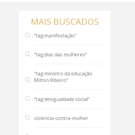
MAIS BUSCADOS
"tag:manifestação"
"tag:dias das mulheres"
"tag:ministro da educação
Milton Ribeiro"
"tag:desigualdade social"
violencia-contra-mulher