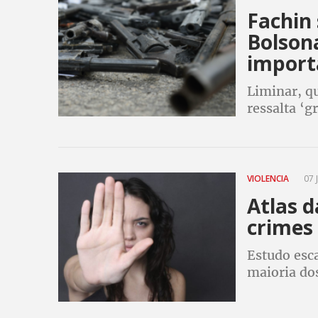
Fachin
Bolsona
import
Liminar, qu
ressalta ‘g
produzidos
alíquota
VIOLENCIA
07 
Atlas d
crimes
Estudo esc
maioria dos
são os pró
número de 