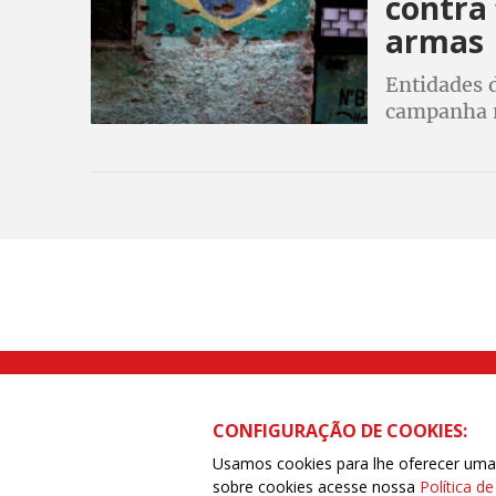
contra 
armas
Entidades d
campanha n
flexibiliza
contrários
Rua Caetano Pinto nº 575 CEP 03041-
CONFIGURAÇÃO DE COOKIES:
Usamos cookies para lhe oferecer uma e
sobre cookies acesse nossa
Política d