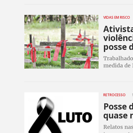
VIDAS EM RISCO
Ativis
violên
posse 
Trabalhado
medida de 
dos latifun
comunidade
RETROCESSO
1
Posse 
quase 
Relatos nas