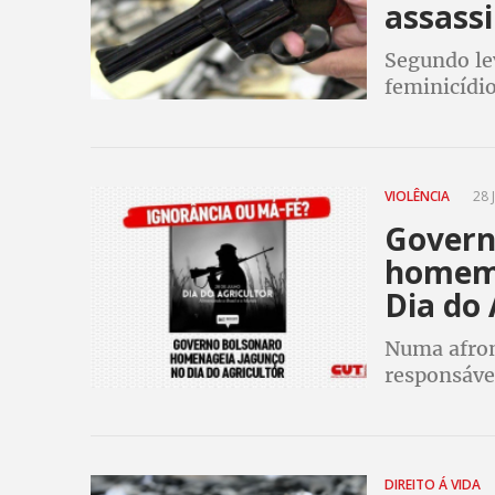
assassi
Segundo le
feminicídi
cometidos 
VIOLÊNCIA
28 
Govern
homem
Dia do 
Numa afron
responsávei
Bolsonaro p
comprada d
DIREITO Á VIDA