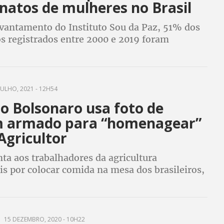
natos de mulheres no Brasil
vantamento do Instituto Sou da Paz, 51% dos
os registrados entre 2000 e 2019 foram
por violência armada
JULHO, 2021 - 12H54
o Bolsonaro usa foto de
 armado para “homenagear”
Agricultor
ta aos trabalhadores da agricultura
s por colocar comida na mesa dos brasileiros,
osta em sua rede social foto de um caçador,
e site especializado
15 DEZEMBRO, 2020 - 10H22