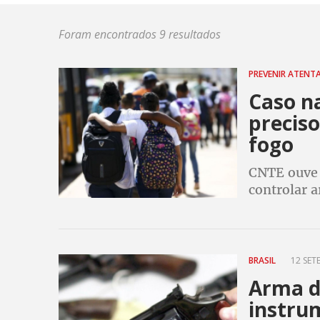
Foram encontrados 9 resultados
PREVENIR ATEN
Caso na
preciso
fogo
CNTE ouve 
controlar a
para preve
BRASIL
12 SET
Arma de
instru