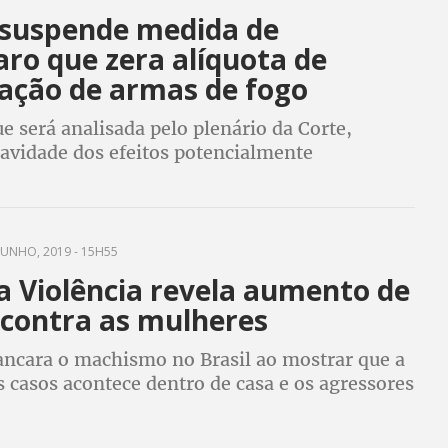
 suspende medida de
ro que zera alíquota de
ação de armas de fogo
e será analisada pelo plenário da Corte,
ravidade dos efeitos potencialmente
 pela medida’ para justificar manutenção da
JUNHO, 2019 - 15H55
a Violência revela aumento de
 contra as mulheres
ancara o machismo no Brasil ao mostrar que a
 casos acontece dentro de casa e os agressores
prios companheiros. Cresceu também o
crimes praticados com armas de fogo