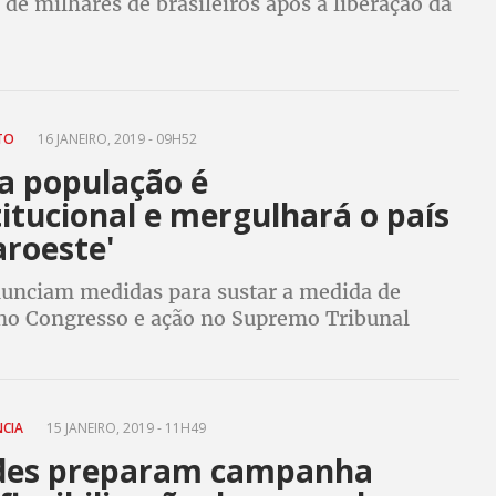
de milhares de brasileiros após a liberação da
rmas por Jair Bolsonaro; mulheres podem ser
is vítimas
ETO
16 JANEIRO, 2019 - 09H52
a população é
itucional e mergulhará o país
aroeste'
nunciam medidas para sustar a medida de
no Congresso e ação no Supremo Tribunal
rmas nas mãos de "cidadãos de bem" podem,
o, ir para as mãos de criminosos
NCIA
15 JANEIRO, 2019 - 11H49
des preparam campanha