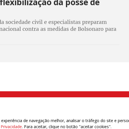
flexibilização da posse de
a sociedade civil e especialistas preparam
acional contra as medidas de Bolsonaro para
r o acesso às armas. 60% da população são
 à posse de armas e defendem proibição
000 Brás, São Paulo/SP | Telefone (11) 2108 9200 - Fax (11) 2108 9310
xperiência de navegação melhor, analisar o tráfego do site e perso
e Privacidade
. Para aceitar, clique no botão "aceitar cookies".