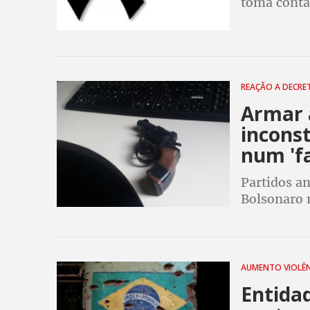
toma conta 
posse de a
as principa
REAÇÃO A DECR
Armar 
inconst
num 'f
Partidos a
Bolsonaro 
Federal. A
por exempl
AUMENTO VIOLÊ
Entida