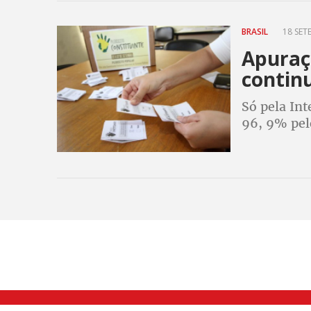
BRASIL
18 SET
Apuraçã
contin
Só pela Int
96, 9% pel