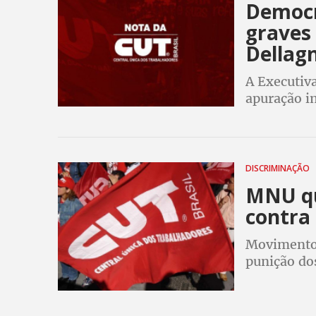
Democr
graves
Dellagn
A Executiv
apuração im
Brasil. Par
entre o ent
DISCRIMINAÇÃO
MNU qu
contra
Movimento 
punição do