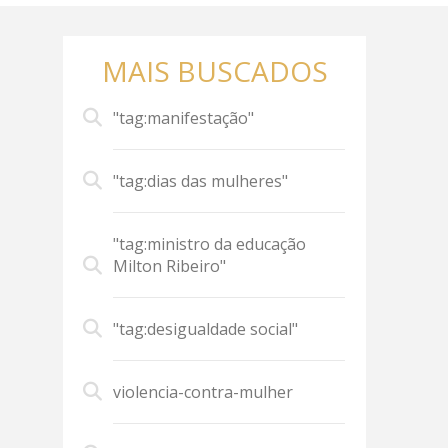
MAIS BUSCADOS
"tag:manifestação"
"tag:dias das mulheres"
"tag:ministro da educação
Milton Ribeiro"
"tag:desigualdade social"
violencia-contra-mulher