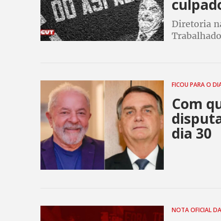
culpad
Diretoria n
Trabalhado
Agropecuár
das denúnc
Codevasf
FICOU PARA O DI
Com qu
disput
dia 30
NOTA OFICIAL D