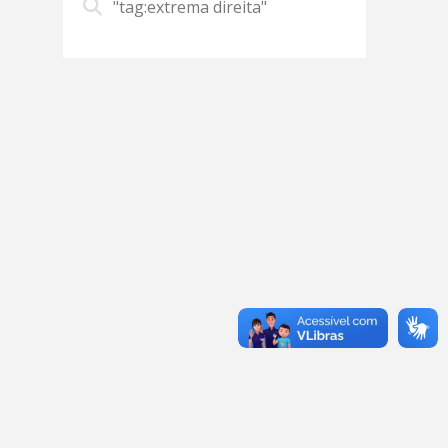
"tag:extrema direita"