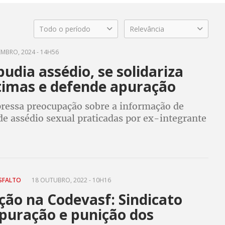
Todo o período
Relevância
EMBRO, 2024 - 14H56
udia assédio, se solidariza
timas e defende apuração
pressa preocupação sobre a informação de
de assédio sexual praticadas por ex-integrante
 Federal contra algumas mulheres
SFALTO
18 OUTUBRO, 2022 - 10H16
ção na Codevasf: Sindicato
apuração e punição dos