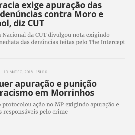
acia exige apuração das
 denúncias contra Moro e
ol, diz CUT
a Nacional da CUT divulgou nota exigindo
ediata das denúncias feitas pelo The Intercept
a a Central, as mensagens indicam conluio
ão juiz e o procurador
19 JANEIRO, 2018 - 15H10
er apuração e punição
 racismo em Morrinhos
protocolou ação no MP exigindo apuração e
s responsáveis pelo crime