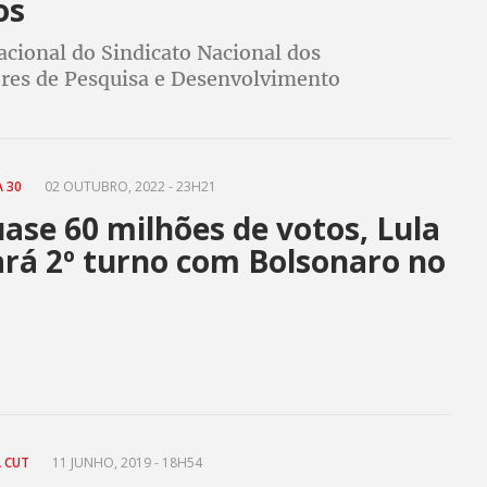
os
acional do Sindicato Nacional dos
res de Pesquisa e Desenvolvimento
io (Sinpaf) divulgou nota exigindo apuração
ias e punição dos culpados pela corrupção na
A 30
02 OUTUBRO, 2022 - 23H21
ase 60 milhões de votos, Lula
ará 2º turno com Bolsonaro no
A CUT
11 JUNHO, 2019 - 18H54