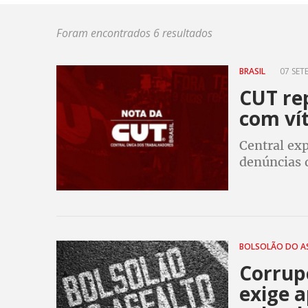
Foram encontrados 6 resultados
BRASIL
07 SET
CUT rep
com ví
Central ex
denúncias 
do Governo
BOLSOLÃO DO A
Corrup
exige 