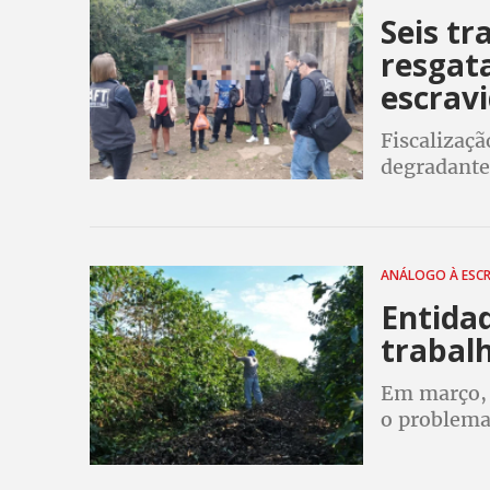
Seis tr
resgat
escrav
Fiscalizaç
degradantes
precária no
em flagran
ANÁLOGO À ESC
Entida
trabal
Em março, 
o problema