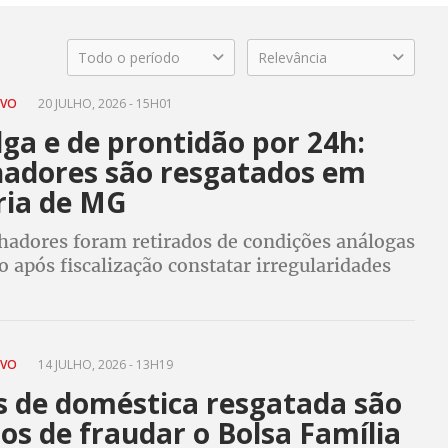
Todo o período
Relevância
AVO
20 JULHO, 2026 - 15H01
ga e de prontidão por 24h:
hadores são resgatados em
ria de MG
lhadores foram retirados de condições análogas
o após fiscalização constatar irregularidades
s e alojamentos precários
AVO
14 JULHO, 2026 - 13H19
s de doméstica resgatada são
os de fraudar o Bolsa Família