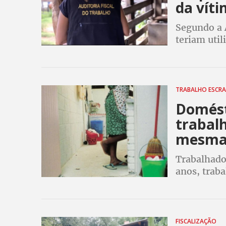
da vít
Segundo a 
teriam util
remunerar 
carteira ne
TRABALHO ESCR
Domést
trabalh
mesma 
Trabalhado
anos, trab
tem mais de
estimados
FISCALIZAÇÃO