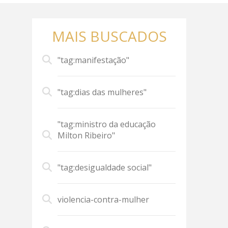
MAIS BUSCADOS
"tag:manifestação"
"tag:dias das mulheres"
"tag:ministro da educação
Milton Ribeiro"
"tag:desigualdade social"
violencia-contra-mulher