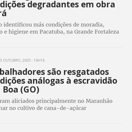
dições degradantes em obra
rá
o identificou más condições de moradia,
o e higiene em Pacatuba, na Grande Fortaleza
5 OUTUBRO, 2025 - 16H18
abalhadores são resgatados
dições análogas à escravidão
a Boa (GO)
am aliciados principalmente no Maranhão
lhar no cultivo de cana-de-açúcar