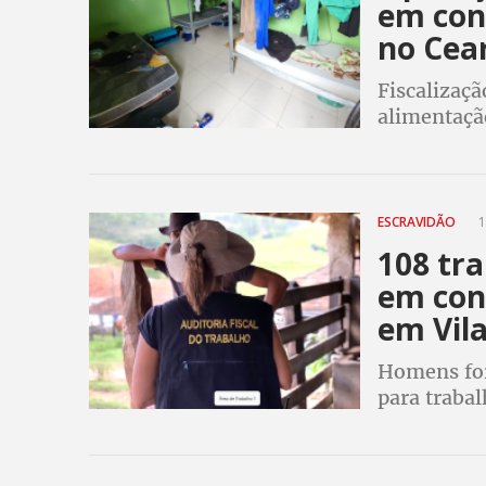
em con
no Cea
Fiscalizaçã
alimentaçã
ESCRAVIDÃO
1
108 tr
em con
em Vil
Homens for
para traba