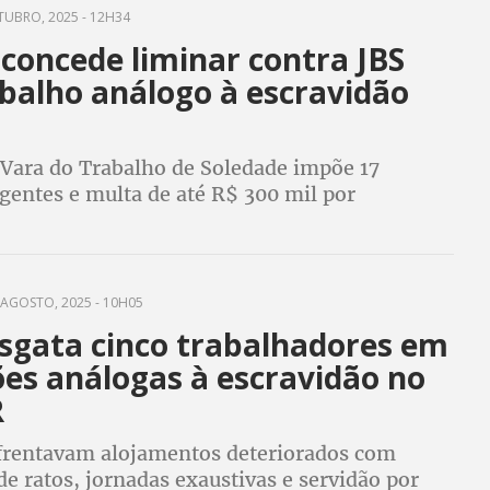
UBRO, 2025 - 12H34
 concede liminar contra JBS
abalho análogo à escravidão
 Vara do Trabalho de Soledade impõe 17
gentes e multa de até R$ 300 mil por
ades. A operação foi realizada em dezembro de
gatou dez trabalhadores
AGOSTO, 2025 - 10H05
sgata cinco trabalhadores em
ões análogas à escravidão no
R
frentavam alojamentos deteriorados com
de ratos, jornadas exaustivas e servidão por