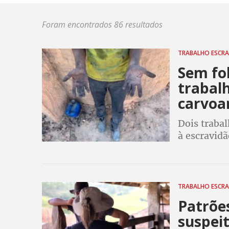
Foram encontrados 86 resultados
TRABALHO ESCR
Sem fol
trabal
carvoa
Dois traba
à escravidã
trabalhista
TRABALHO ESCR
Patrõe
suspeit