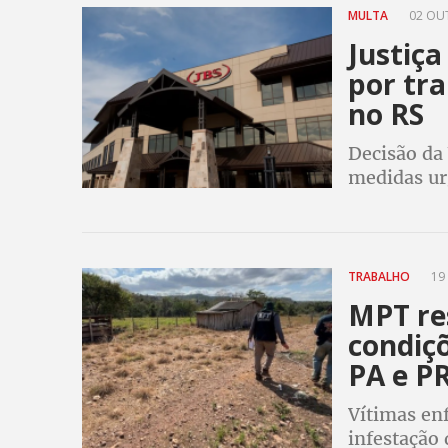
MULTA
02 OUT
Justiça
por tr
no RS
Decisão da
medidas ur
irregularid
2024 e res
TRABALHO
19 
MPT re
condiç
PA e P
Vítimas en
infestação 