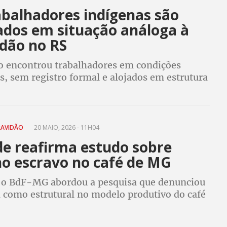
abalhadores indígenas são
ados em situação análoga à
idão no RS
ão encontrou trabalhadores em condições
, sem registro formal e alojados em estrutura
 interior de Glorinha; empregador foi preso
te
RAVIDÃO
20 MAIO, 2026 - 11H04
de reafirma estudo sobre
ho escravo no café de MG
o BdF-MG abordou a pesquisa que denunciou
 como estrutural no modelo produtivo do café