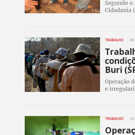
Segundo o 
Cidadania 
denúncias,
14% em rel
TRABALHO
08 
Trabal
condiç
Buri (S
Operação d
e irregular
assinam TA
TRABALHO
30 
Operaç