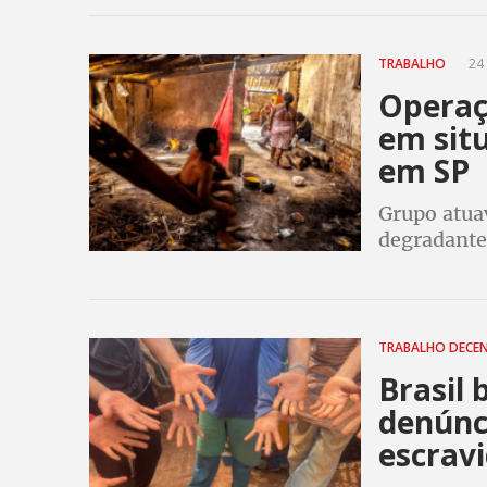
TRABALHO
24 
Operaç
em sit
em SP
Grupo atua
degradante
verbas res
MPT
TRABALHO DECE
Brasil 
denúnc
escrav