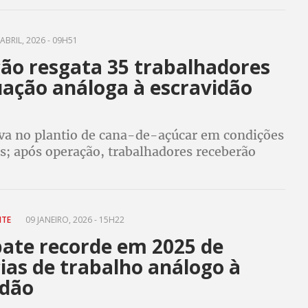
ABRIL, 2026 - 09H51
ão resgata 35 trabalhadores
uação análoga à escravidão
va no plantio de cana-de-açúcar em condições
s; após operação, trabalhadores receberão
cisórias por meio de acordo acompanhado pelo
NTE
09 JANEIRO, 2026 - 15H22
bate recorde em 2025 de
ias de trabalho análogo à
idão