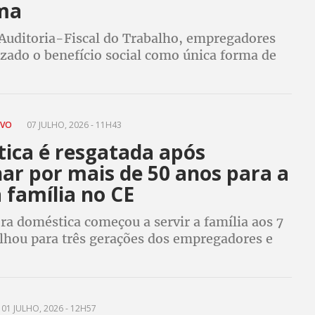
ima
Auditoria-Fiscal do Trabalho, empregadores
izado o benefício social como única forma de
a trabalhadora, que não tinha registro em
m recebia salário
AVO
07 JULHO, 2026 - 11H43
ica é resgatada após
ar por mais de 50 anos para a
família no CE
ra doméstica começou a servir a família aos 7
alhou para três gerações dos empregadores e
 R$ 1,5 milhão em direitos trabalhistas
01 JULHO, 2026 - 12H57