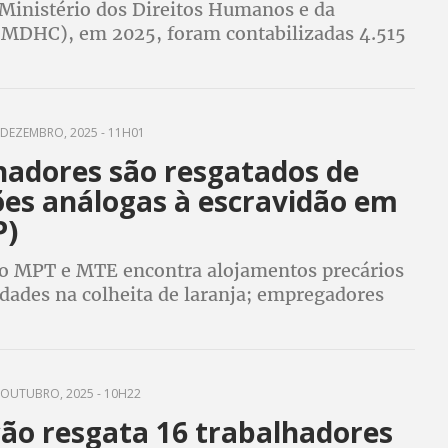
Ministério dos Direitos Humanos e da
(MDHC), em 2025, foram contabilizadas 4.515
 o que representa um crescimento de cerca de
ação a 2024
DEZEMBRO, 2025 - 11H01
hadores são resgatados de
ões análogas à escravidão em
P)
o MPT e MTE encontra alojamentos precários
idades na colheita de laranja; empregadores
Cs e pagarão R$ 228 mil em indenizações
OUTUBRO, 2025 - 10H22
ão resgata 16 trabalhadores