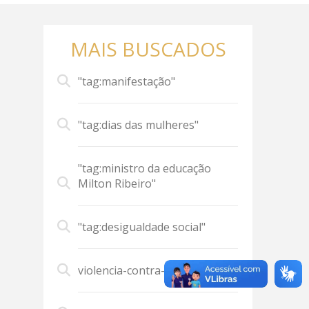
MAIS BUSCADOS
"tag:manifestação"
"tag:dias das mulheres"
"tag:ministro da educação
Milton Ribeiro"
"tag:desigualdade social"
violencia-contra-mulher