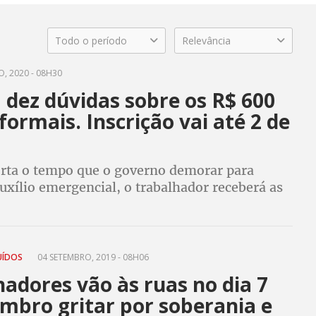
Todo o período
Relevância
, 2020 - 08H30
 dez dúvidas sobre os R$ 600
formais. Inscrição vai até 2 de
rta o tempo que o governo demorar para
uxílio emergencial, o trabalhador receberá as
e terá 90 dias para sacar o dinheiro
UÍDOS
04 SETEMBRO, 2019 - 08H06
adores vão às ruas no dia 7
mbro gritar por soberania e