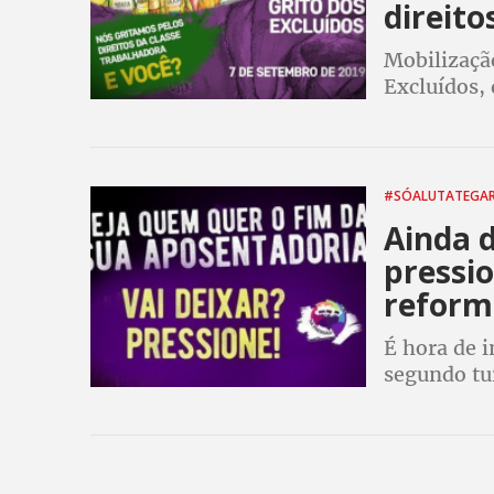
direito
Mobilizaçã
Excluídos, 
em mais de
atualizado 
#SÓALUTATEGA
Ainda 
pressi
reform
É hora de i
segundo tu
pressione o
Nacional de