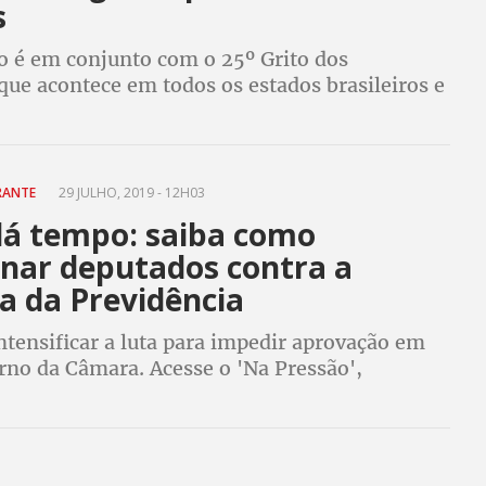
s
o é em conjunto com o 25º Grito dos
que acontece em todos os estados brasileiros e
 130 cidades. Mapa interativo do #7S é
o tempo todo. Confira!
RANTE
29 JULHO, 2019 - 12H03
dá tempo: saiba como
onar deputados contra a
a da Previdência
ntensificar a luta para impedir aprovação em
rno da Câmara. Acesse o 'Na Pressão',
s deputados e se mobilize para o dia 13, Dia
 Mobilizações, Paralisações e Greves