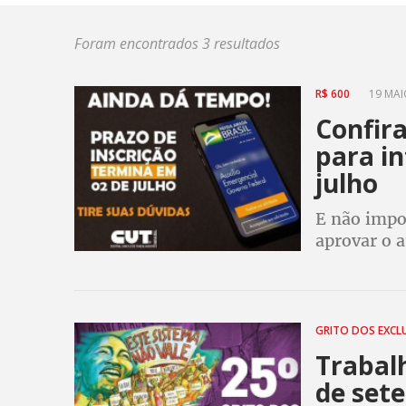
Foram encontrados 3 resultados
R$ 600
19 MAIO
Confira
para in
julho
E não impo
aprovar o a
3 parcelas 
GRITO DOS EXCL
Trabalh
de sete