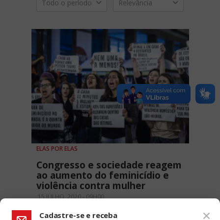
Todo o período
Relevância
ELAS POR ELAS
Congresso e sociedade reagem
ao aumento do feminicídio e
violência contra mulher
15 JULHO, 2020 - 09H00
Cadastre-se e receba