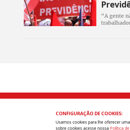
Previd
“A gente nã
trabalhador
Secretário
definiu um
Rua Caetano Pinto nº 575 CEP 03041-
CONFIGURAÇÃO DE COOKIES:
Usamos cookies para lhe oferecer uma e
sobre cookies acesse nossa
Política d