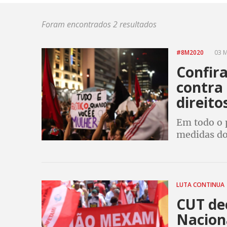
Foram encontrados 2 resultados
#8M2020
03 M
Confir
contra
direito
Em todo o p
medidas do
vida de mi
mulheres, d
LUTA CONTINUA
CUT dec
Nacion