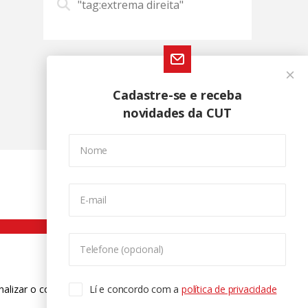
"tag:extrema direita"
Cadastre-se e receba
novidades da CUT
Nome
E-mail
Telefone (opcional)
nalizar o conteúdo. Para saber mais
Lí e concordo com a
política de privacidade