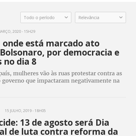
Todo o período
Relevância
ARÇO, 2020 - 15H29
a onde está marcado ato
 Bolsonaro, por democracia e
s no dia 8
aís, mulheres vão às ruas protestar contra as
 governo que impactaram negativamente na
lhões de pessoas, principalmente na das
as negras, das pobres e periféricas
15 JULHO, 2019 - 18H05
ide: 13 de agosto será Dia
al de luta contra reforma da