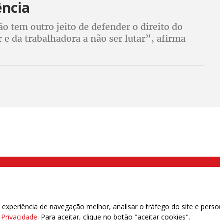
ência
o tem outro jeito de defender o direito do
 e da trabalhadora a não ser lutar”, afirma
-Geral da CUT, Sérgio Nobre. A central também
a agenda de mobilizações
000 Brás, São Paulo/SP | Telefone (11) 2108 9200 - Fax (11) 2108 9310
xperiência de navegação melhor, analisar o tráfego do site e perso
e Privacidade
. Para aceitar, clique no botão "aceitar cookies".