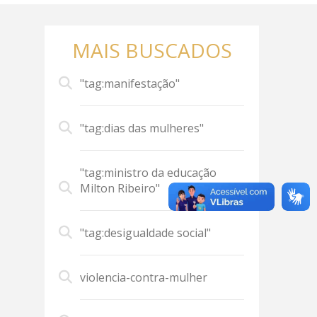
MAIS BUSCADOS
"tag:manifestação"
"tag:dias das mulheres"
"tag:ministro da educação
Milton Ribeiro"
"tag:desigualdade social"
violencia-contra-mulher