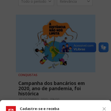
Todo o período
Relevância
CONQUISTAS
Campanha dos bancários em
2020, ano de pandemia, foi
histórica
07 DEZEMBRO, 2020 - 09H30
Cadastre-se e receba