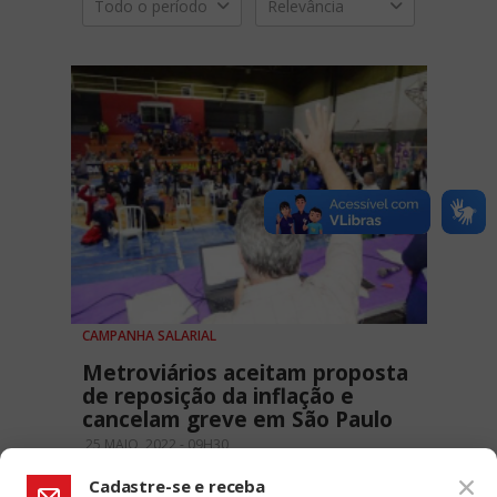
Todo o período
Relevância
CAMPANHA SALARIAL
Metroviários aceitam proposta
de reposição da inflação e
cancelam greve em São Paulo
25 MAIO, 2022 - 09H30
Cadastre-se e receba