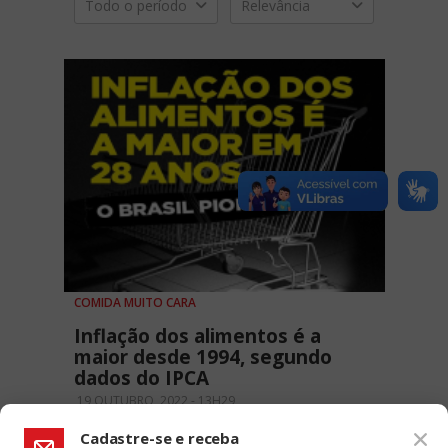
Todo o período
Relevância
COMIDA MUITO CARA
Inflação dos alimentos é a
maior desde 1994, segundo
dados do IPCA
19 OUTUBRO, 2022 - 13H29
Cadastre-se e receba