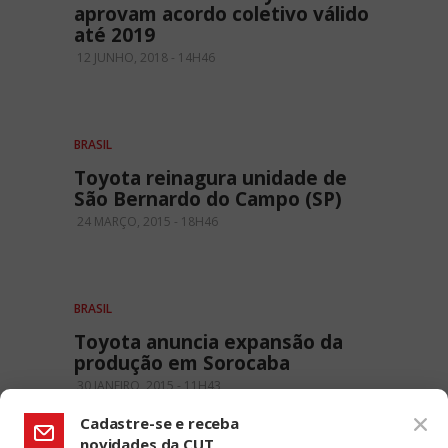
aprovam acordo coletivo válido
até 2019
12 JUNHO, 2018 - 14H46
BRASIL
Toyota reinagura unidade de
São Bernardo do Campo (SP)
24 MARÇO, 2015 - 18H46
BRASIL
Toyota anuncia expansão da
produção em Sorocaba
30 JANEIRO, 2015 - 11H43
Cadastre-se e receba
novidades da CUT