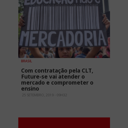
BRASIL
Com contratação pela CLT,
Future-se vai atender o
mercado e comprometer o
ensino
25 SETEMBRO, 2019 - 09H32