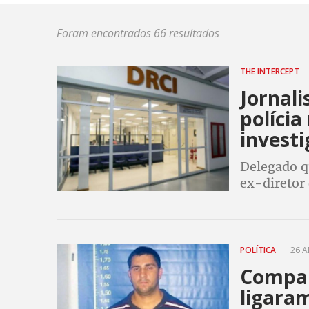
Foram encontrados 66 resultados
THE INTERCEPT
Jornal
polícia
invest
Delegado qu
ex-diretor
POLÍTICA
26 AB
Compar
ligaram