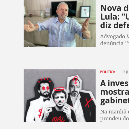
Nova d
Lula: 
diz def
Advogado W
denúncia "
eleições
POLÍTICA
13 J
A inve
mostra
gabine
Na manhã da
prendeu do