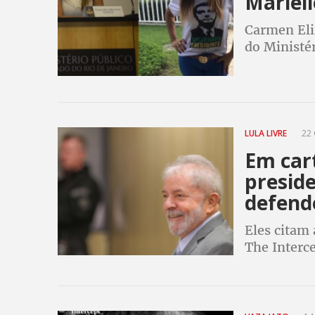
Mariell
Carmen Eli
do Ministér
caso Marie
LULA LIVRE
22 
Em car
presid
defend
Eles citam 
The Interce
julgamento