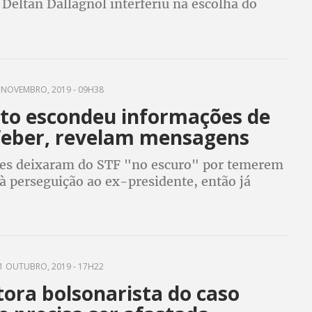
Deltan Dallagnol interferiu na escolha do
do Banco do Brasil e a parceria entre os dois
u aí
 NOVEMBRO, 2019 - 09H38
ato escondeu informações de
eber, revelam mensagens
es deixaram do STF "no escuro" por temerem
à perseguição ao ex-presidente, então já
e condenação e prisão
1 OUTUBRO, 2019 - 17H22
ora bolsonarista do caso