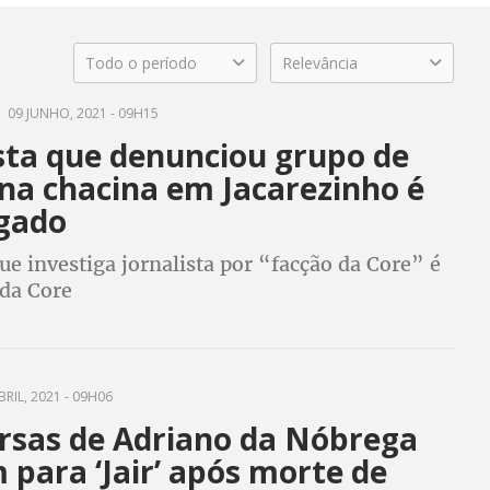
Todo o período
Relevância
09 JUNHO, 2021 - 09H15
ista que denunciou grupo de
 na chacina em Jacarezinho é
igado
e investiga jornalista por “facção da Core” é
 da Core
RIL, 2021 - 09H06
sas de Adriano da Nóbrega
 para ‘Jair’ após morte de