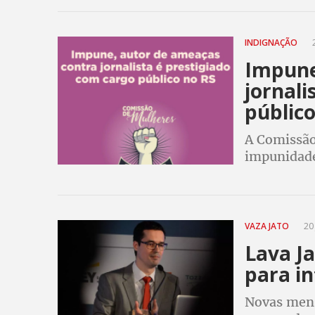
INDIGNAÇÃO
2
Impune
jornali
público
A Comissão
impunidade
vítimas pr
reconstruir
VAZA JATO
20 
Lava Ja
para in
Novas mens