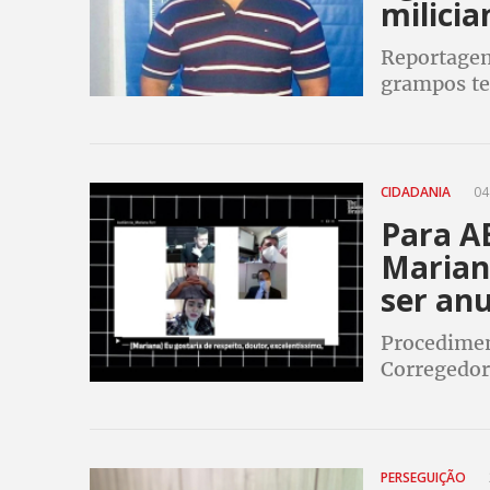
milicia
Reportagem 
grampos te
fevereiro 
CIDADANIA
04
Para AB
Marian
ser an
Procedimen
Corregedori
imposta à 
PERSEGUIÇÃO