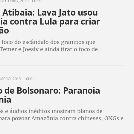
 OUTUBRO, 2019 - 11H32
e Atibaia: Lava Jato usou
a contra Lula para criar
ção
o foco do escândalo dos grampos que
emer e Joesly e ainda tirar o foco de
 envolvido, Deltan e sua turma escolheram
ra fazer acusação no caso do sítio de Atibaia
EMBRO, 2019 - 10H11
o de Bolsonaro: Paranoia
nia
 e áudios inéditos mostram planos de
para povoar Amazônia contra chineses, ONGs e
lica