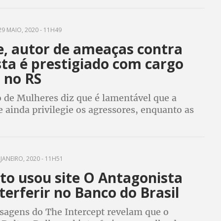
9 MAIO, 2020 - 11H49
, autor de ameaças contra
sta é prestigiado com cargo
 no RS
 de Mulheres diz que é lamentável que a
 ainda privilegie os agressores, enquanto as
ecisam lutar contra os traumas e também para
 suas vidas
JANEIRO, 2020 - 11H51
to usou site O Antagonista
terferir no Banco do Brasil
agens do The Intercept revelam que o