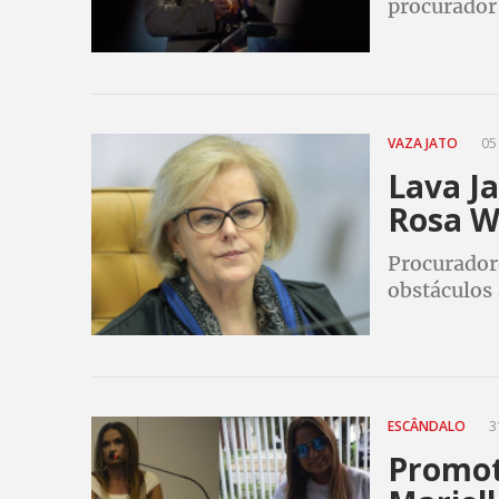
procurador 
presidente 
não começo
VAZA JATO
05
Lava J
Rosa W
Procurador
obstáculos 
ameaçado d
ESCÂNDALO
3
Promot