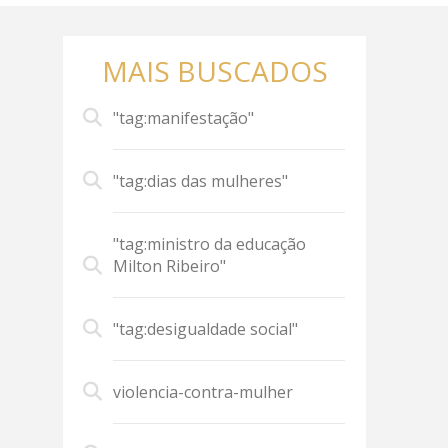
MAIS BUSCADOS
"tag:manifestação"
"tag:dias das mulheres"
"tag:ministro da educação
Milton Ribeiro"
"tag:desigualdade social"
violencia-contra-mulher