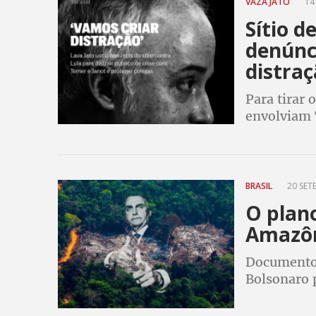
VAZA JATO
14
Sítio d
denúnci
distra
Para tirar 
envolviam T
procurador
momento pa
BRASIL
20 SET
O plan
Amazô
Documentos
Bolsonaro 
Igreja Cató