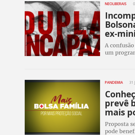
NEOLIBERAIS
0
Incomp
Bolson
ex-mini
A confusão
um program
da falta de
ministros 
PANDEMIA
31 
Conheça
prevê b
mais p
Proposta s
pode benefi