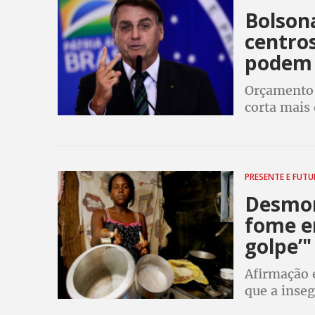
Bolson
centros
podem 
Orçamento 
corta mais 
responsáve
inscrever p
PRESENTE E FUT
Desmont
fome en
golpe’"
Afirmação 
que a inse
pandemia. 