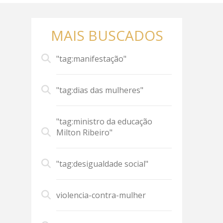
MAIS BUSCADOS
"tag:manifestação"
"tag:dias das mulheres"
"tag:ministro da educação
Milton Ribeiro"
"tag:desigualdade social"
violencia-contra-mulher