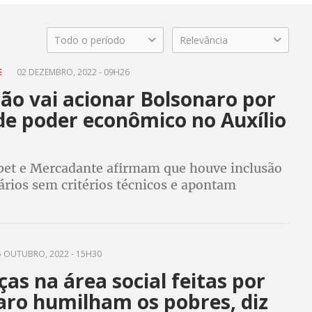
Todo o período
Relevância
E
02 DEZEMBRO, 2022 - 09H26
ão vai acionar Bolsonaro por
de poder econômico no Auxílio
et e Mercadante afirmam que houve inclusão
ários sem critérios técnicos e apontam
ime eleitoral. Tereza Campello diz que pode
 OUTUBRO, 2022 - 15H30
s na área social feitas por
aro humilham os pobres, diz