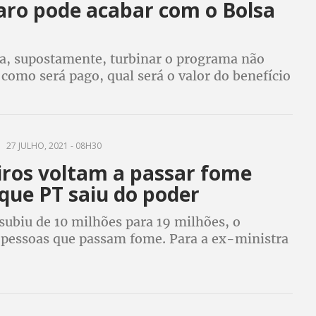
aro pode acabar com o Bolsa
a
ra, supostamente, turbinar o programa não
 como será pago, qual será o valor do benefício
plexidade, pode destruir Bolsa Família,
o e premiado internacionalmente
27 JULHO, 2021 - 08H30
iros voltam a passar fome
que PT saiu do poder
subiu de 10 milhões para 19 milhões, o
pessoas que passam fome. Para a ex-ministra
 à Fome e o ex-presidente do Conselho de
Alimentar, pandemia só ressaltou o problema