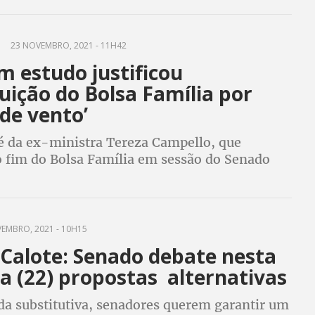
8% no caso das negras
23 NOVEMBRO, 2021 - 11H42
 estudo justificou
uição do Bolsa Família por
 de vento’
é da ex-ministra Tereza Campello, que
 fim do Bolsa Família em sessão do Senado
 PEC dos Precatórios, que prevê calote de
União reconhecidas pela Justiça
EMBRO, 2021 - 10H15
 Calote: Senado debate nesta
a (22) propostas alternativas
 substitutiva, senadores querem garantir um