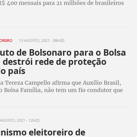
R$ 400 mensais para 21 milhões de brasileiros
ja adiado o pagamento de qualquer precatório
ara 2022
TOREIRO
13 AGOSTO, 2021 - 08H00
uto de Bolsonaro para o Bolsa
 destrói rede de proteção
do país
a Tereza Campello afirma que Auxílio Brasil,
do Bolsa Família, não tem um fio condutor que
 sua eficiência. Risco é que aconteça “a maior
cial da história”, diz
AGOSTO, 2021 - 12H25
nismo eleitoreiro de