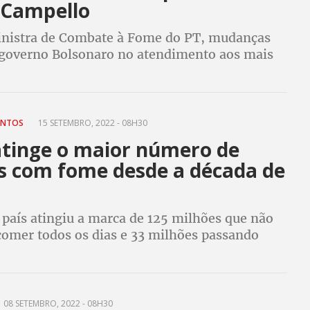
 Campello
nistra de Combate à Fome do PT, mudanças
o governo Bolsonaro no atendimento aos mais
 atendem as suas necessidades e humilha
precisa de programas sociais
MINTOS
15 SETEMBRO, 2022 - 08H30
 atinge o maior número de
s com fome desde a década de
 país atingiu a marca de 125 milhões que não
comer todos os dias e 33 milhões passando
 Tereza Campello, governo é culpado
08 SETEMBRO, 2022 - 08H30