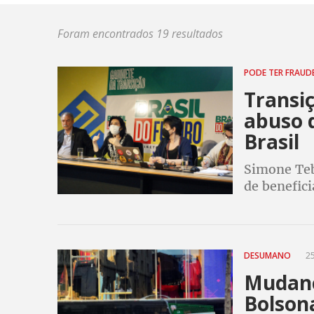
Foram encontrados 19 resultados
PODE TER FRAUD
Transiç
abuso 
Brasil
Simone Teb
de benefici
eventual cr
ter fraude
DESUMANO
25
Mudança
Bolson