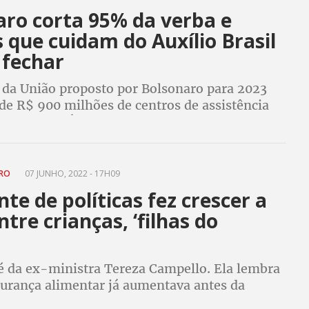
aro corta 95% da verba e
 que cuidam do Auxílio Brasil
fechar
da União proposto por Bolsonaro para 2023
de R$ 900 milhões de centros de assistência
is pelo CadÚnico, onde as pessoas vão para se
ara receber benefícios.
URO
07 JUNHO, 2022 - 17H09
e de políticas fez crescer a
tre crianças, ‘filhas do
é da ex-ministra Tereza Campello. Ela lembra
gurança alimentar já aumentava antes da
E atinge 47% das famílias com crianças de até