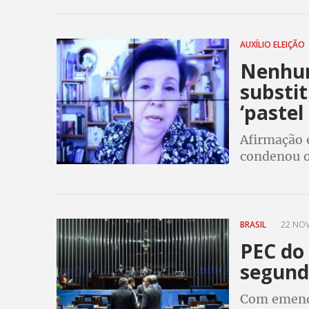
5 anos – 5
AUXÍLIO ELEIÇÃO
Nenhum
substit
‘pastel
Afirmação 
condenou o
que debateu
dívidas da 
BRASIL
22 NOV
PEC do
segund
Com emenda