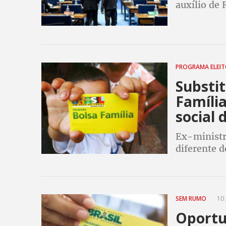
auxílio de 
sem que se
previsto p
PROGRAMA ELEI
Substit
Família
social 
Ex-ministr
diferente 
possibilite
exclusão so
SEM RUMO
10 
Oportu