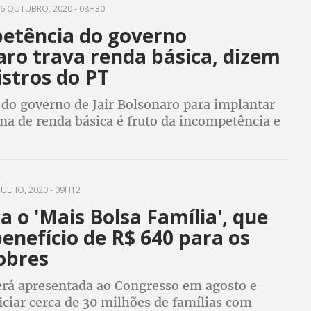
6 OUTUBRO, 2020 - 08H30
etência do governo
aro trava renda básica, dizem
stros do PT
 do governo de Jair Bolsonaro para implantar
a de renda básica é fruto da incompetência e
 diálogo com a sociedade, dizem os ex-
Janine Ribeiro e Tereza Campello
JULHO, 2020 - 09H12
 o 'Mais Bolsa Família', que
enefício de R$ 640 para os
obres
erá apresentada ao Congresso em agosto e
ciar cerca de 30 milhões de famílias com