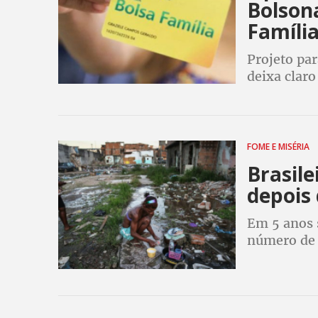
Bolson
Famíli
Projeto pa
deixa claro
e, pela com
reconhecid
FOME E MISÉRIA
Brasile
depois 
Em 5 anos 
número de 
de Combate
Segurança 