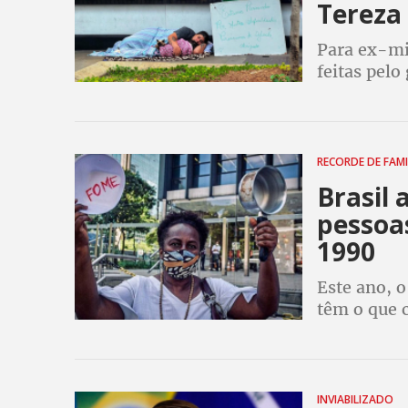
Tereza
Para ex-mi
feitas pel
pobres não
quem mais 
RECORDE DE FA
Brasil
pessoa
1990
Este ano, o
têm o que 
fome. Para
INVIABILIZADO