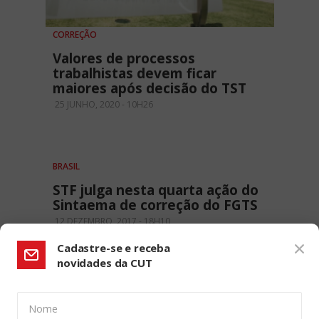
CORREÇÃO
Valores de processos
trabalhistas devem ficar
maiores após decisão do TST
25 JUNHO, 2020 - 10H26
BRASIL
STF julga nesta quarta ação do
Sintaema de correção do FGTS
12 DEZEMBRO, 2017 - 18H10
Cadastre-se e receba
novidades da CUT
Nome