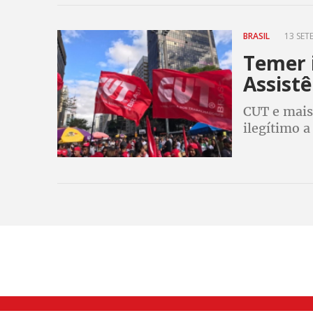
BRASIL
13 SET
Temer i
Assistê
CUT e mais
ilegítimo a 