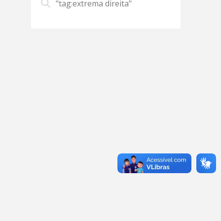
"tag:extrema direita"