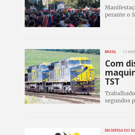
Manifestaç
perante o 
reivindica
BRASIL
13 MAR
Com di
maquin
TST
Trabalhador
segundos p
fazer refei
EM DEFESA DO S