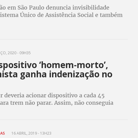
ão em São Paulo denuncia invisibilidade
Sistema Único de Assistência Social e também
 mais acesso a saúde, moradia e educação
ÇO, 2020 - 09H35
spositivo ‘homem-morto’,
ista ganha indenização no
 deveria acionar dispositivo a cada 45
ara trem não parar. Assim, não conseguia
ções ou ir ao banheiro
UAS
16 ABRIL, 2019 - 13H23