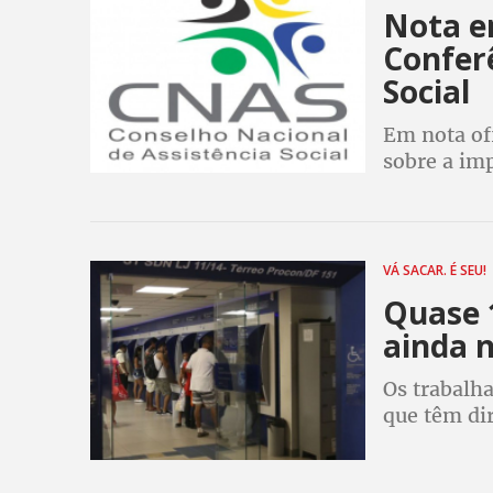
Nota em
Conferê
Social
Em nota of
sobre a imp
na atual co
VÁ SACAR. É SEU!
Quase 
ainda 
Os trabalh
que têm dir
(PIS) têm a