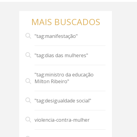
MAIS BUSCADOS
"tag:manifestação"
"tag:dias das mulheres"
"tag:ministro da educação
Milton Ribeiro"
"tag:desigualdade social"
violencia-contra-mulher