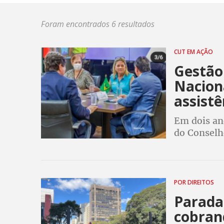
Foram encontrados 6 resultados
CUT EM AÇÃO
Gestão
Nacion
assistê
Em dois an
do Conselho
retomou pa
defesa das
POR DIREITOS
Parada
cobrand