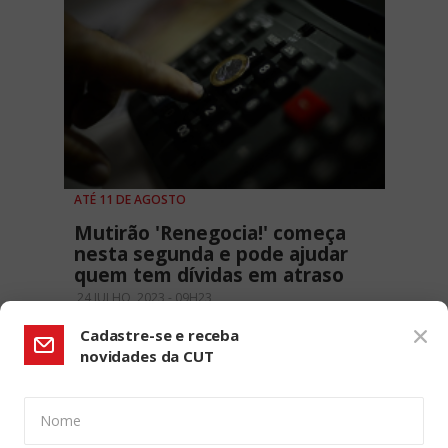
ATÉ 11 DE AGOSTO
Mutirão 'Renegocia!' começa
nesta segunda e pode ajudar
quem tem dívidas em atraso
24 JULHO, 2023 - 09H23
Cadastre-se e receba
novidades da CUT
Nome