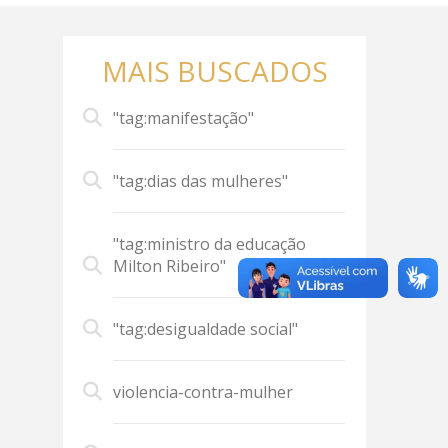
MAIS BUSCADOS
"tag:manifestação"
"tag:dias das mulheres"
"tag:ministro da educação
Milton Ribeiro"
"tag:desigualdade social"
violencia-contra-mulher