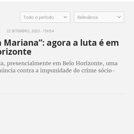
Todo o período
Relevância
L
22 SETEMBRO, 2023 - 15H54
 Mariana”: agora a luta é em
orizonte
da, presencialmente em Belo Horizonte, uma
núncia contra a impunidade do crime sócio-
raticado pela Vale, Samarco e BHP Billiton e
a das mineradoras pelo crime