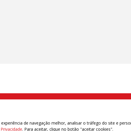
000 Brás, São Paulo/SP | Telefone (11) 2108 9200 - Fax (11) 2108 9310
xperiência de navegação melhor, analisar o tráfego do site e perso
e Privacidade
. Para aceitar, clique no botão "aceitar cookies".