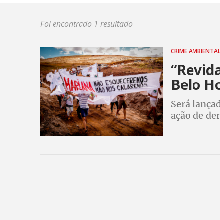
Foi encontrado 1 resultado
CRIME AMBIENTA
“Revida
Belo H
Será lança
ação de de
ambiental p
de cobranç