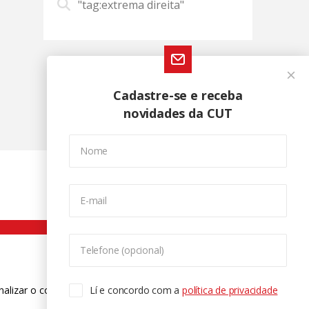
"tag:extrema direita"
Cadastre-se e receba
novidades da CUT
Nome
E-mail
Telefone (opcional)
nalizar o conteúdo. Para saber mais
Lí e concordo com a
política de privacidade