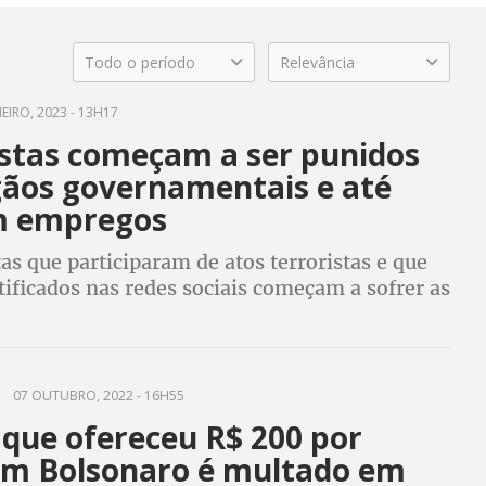
Todo o período
Relevância
EIRO, 2023 - 13H17
istas começam a ser punidos
gãos governamentais e até
m empregos
as que participaram de atos terroristas e que
ificados nas redes sociais começam a sofrer as
as. Servidores, trabalhadores e militares
o punidos
07 OUTUBRO, 2022 - 16H55
 que ofereceu R$ 200 por
em Bolsonaro é multado em