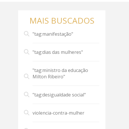
MAIS BUSCADOS
"tag:manifestação"
"tag:dias das mulheres"
"tag:ministro da educação
Milton Ribeiro"
"tag:desigualdade social"
violencia-contra-mulher