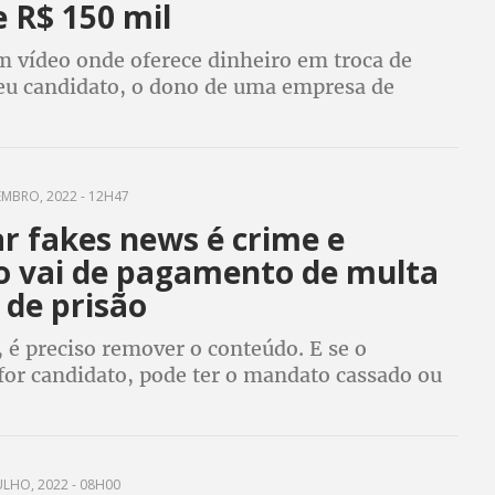
 R$ 150 mil
m vídeo onde oferece dinheiro em troca de
eu candidato, o dono de uma empresa de
elha no Pará, assinou TAC proposto pelo MPT-
o enfrentar uma ação na Justiça
EMBRO, 2022 - 12H47
r fakes news é crime e
o vai de pagamento de multa
 de prisão
 é preciso remover o conteúdo. E se o
for candidato, pode ter o mandato cassado ou
do inelegível
ULHO, 2022 - 08H00