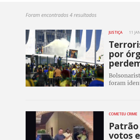
Foram encontrados 4 resultados
JUSTIÇA
11 JAN
Terror
por ór
perde
Bolsonarist
foram ident
consequênci
estão send
COMETEU CRIME
Patrão
votos 