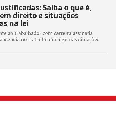
justificadas: Saiba o que é,
em direito e situações
as na lei
nte ao trabalhador com carteira assinada
a ausência no trabalho em algumas situações
ia descontado. Já no caso de faltas
das tem penalidades. Confira as regras
000 Brás, São Paulo/SP | Telefone (11) 2108 9200 - Fax (11) 2108 9310