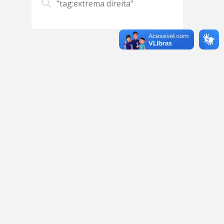
"tag:extrema direita"