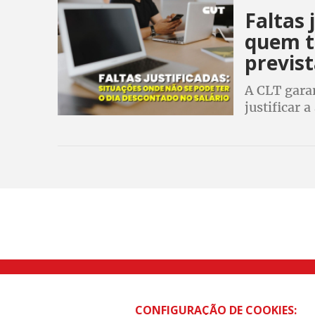
Faltas 
quem t
previst
A CLT gara
justificar 
sem ter o d
injustifica
Rua Caetano Pinto nº 575 CEP 03041-
CONFIGURAÇÃO DE COOKIES: