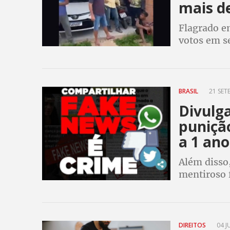
mais de
Flagrado e
votos em s
tijolos e t
PA para nã
BRASIL
21 SET
Divulga
puniçã
a 1 ano
Além disso,
mentiroso 
ser declara
DIREITOS
04 J