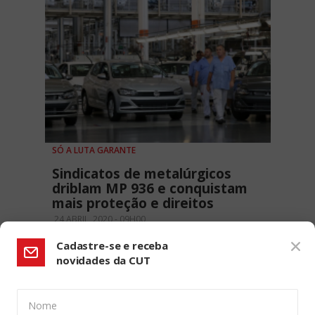
SÓ A LUTA GARANTE
Sindicatos de metalúrgicos
driblam MP 936 e conquistam
mais proteção e direitos
24 ABRIL, 2020 - 09H00
Cadastre-se e receba
novidades da CUT
Nome