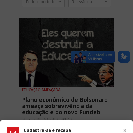
Todo o período
Relevância
EDUCAÇÃO AMEAÇADA
Plano econômico de Bolsonaro
ameaça sobrevivência da
educação e do novo Fundeb
07 NOVEMBRO, 2019 - 08H59
Cadastre-se e receba