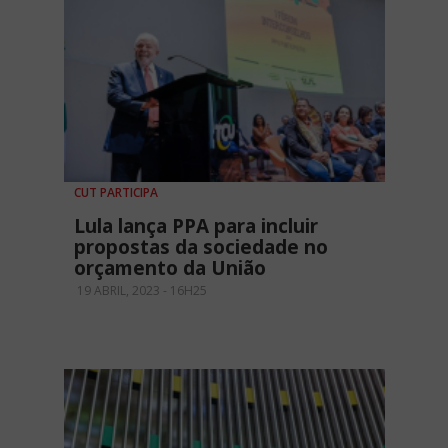
CUT PARTICIPA
Lula lança PPA para incluir
propostas da sociedade no
orçamento da União
19 ABRIL, 2023 - 16H25