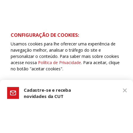
CONFIGURAÇÃO DE COOKIES:
Usamos cookies para lhe oferecer uma experiência de
navegação melhor, analisar o tráfego do site e
personalizar o conteúdo. Para saber mais sobre cookies
acesse nossa
Política de Privacidade
. Para aceitar, clique
no botão "aceitar cookies".
Copyleft CUT Central Única dos Trabalhadores 3.960 -
Entidades Filiadas | 7.933.029 - Trabalhadores(as)
Associados | 25.831.443 - Trabalhadores(as) na Base
ACEITAR COOKIES
Cadastre-se e receba
novidades da CUT
Nome