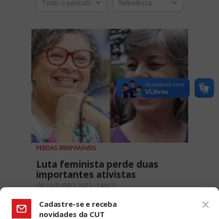
Todo o período
Relevância
PERDAS IRREPARÁVEIS
Luta feminista perde duas
importantes ativistas
08 OUTUBRO, 2023 - 14H17
Cadastre-se e receba
novidades da CUT