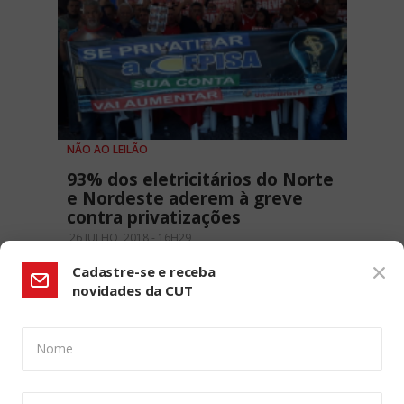
NÃO AO LEILÃO
93% dos eletricitários do Norte
e Nordeste aderem à greve
contra privatizações
26 JULHO, 2018 - 16H29
Cadastre-se e receba
novidades da CUT
Nome