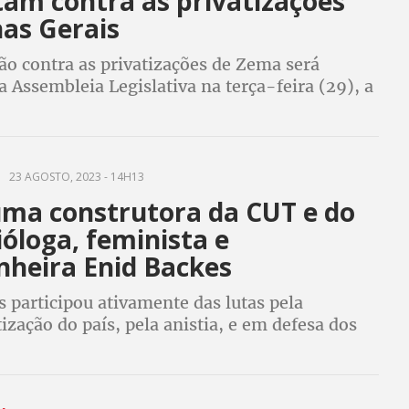
tam contra as privatizações
as Gerais
ão contra as privatizações de Zema será
a Assembleia Legislativa na terça-feira (29), a
14h
23 AGOSTO, 2023 - 14H13
uma construtora da CUT e do
ióloga, feminista e
heira Enid Backes
 participou ativamente das lutas pela
zação do país, pela anistia, e em defesa dos
s trabalhadoras e dos trabalhadores