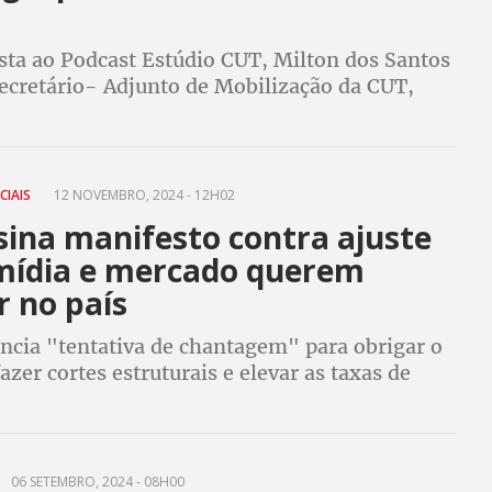
sta ao Podcast Estúdio CUT, Milton dos Santos
ecretário- Adjunto de Mobilização da CUT,
 a participação da Central no G20 Social, que
a quinta-feira (14), no RJ
CIAIS
12 NOVEMBRO, 2024 - 12H02
sina manifesto contra ajuste
: mídia e mercado querem
 no país
ncia "tentativa de chantagem" para obrigar o
azer cortes estruturais e elevar as taxas de
orecer minorias privilegiadas e prejudicar o
06 SETEMBRO, 2024 - 08H00