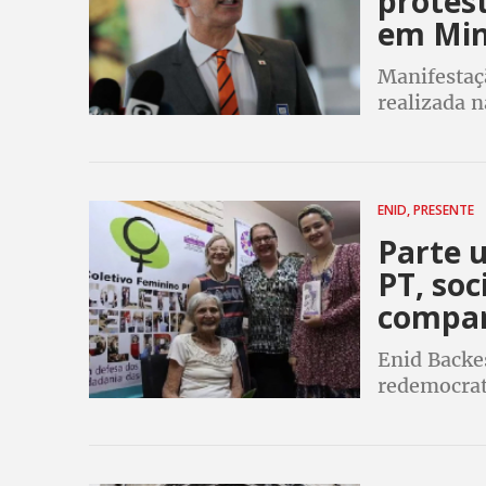
protes
em Min
Manifestaç
realizada n
partir das 
ENID, PRESENTE
Parte 
PT, soc
compan
Enid Backes
redemocrati
direitos da