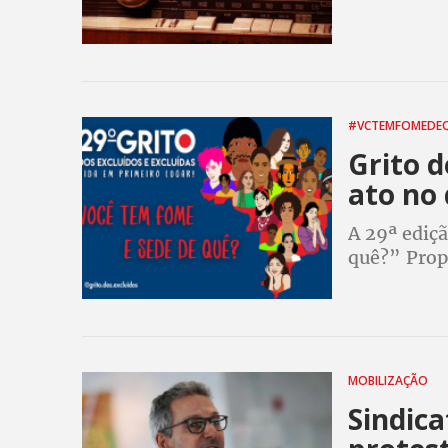
#VCTEMFOMEDE
Grito d
ato no 
A 29ª ediç
quê?” Propo
demandas da
machismo, 
MOBILIZAÇÃO
Sindic