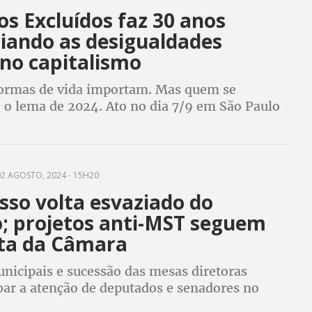
os Excluídos faz 30 anos
iando as desigualdades
 no capitalismo
formas de vida importam. Mas quem se
é o lema de 2024. Ato no dia 7/9 em São Paulo
ça da Sé, às 9h. Confira também outros locais
2 AGOSTO, 2024 - 15H20
sso volta esvaziado do
o; projetos anti-MST seguem
ta da Câmara
nicipais e sucessão das mesas diretoras
ar a atenção de deputados e senadores no
emestre