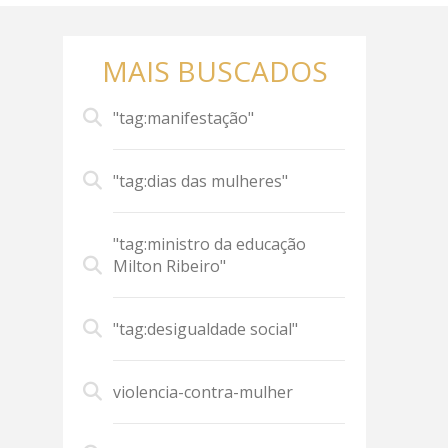
MAIS BUSCADOS
"tag:manifestação"
"tag:dias das mulheres"
"tag:ministro da educação
Milton Ribeiro"
"tag:desigualdade social"
violencia-contra-mulher