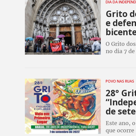
DIA DA INDEPEN
Grito d
e defe
bicent
O Grito do
no dia 7 d
a data para
distribuem
POVO NAS RUAS
28° Gri
“Indep
de set
Este ano, o
que ocorre 