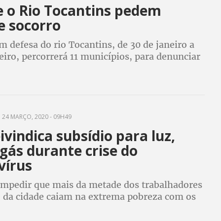
e o Rio Tocantins pedem
e socorro
 defesa do rio Tocantins, de 30 de janeiro a
eiro, percorrerá 11 municípios, para denunciar
os socioambientais com a hidrovia Araguaia
24 MARÇO, 2020 - 09H49
vindica subsídio para luz,
gás durante crise do
vírus
 impedir que mais da metade dos trabalhadores
 da cidade caiam na extrema pobreza com os
 crise causada pelo coronavírus