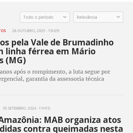
Todo o período
Relevância
ITOS
28 OUTUBRO, 2025 - 15H29
dos pela Vale de Brumadinho
 linha férrea em Mário
s (MG)
 anos após o rompimento, a luta segue por
rgencial, garantia da assessoria técnica
te escolhida pelo povo e condições para
ão na governança dos recursos para reparação
05 SETEMBRO, 2024 - 11H10
 Amazônia: MAB organiza atos
didas contra queimadas nesta