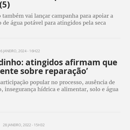
(5)
também vai lançar campanha para apoiar a
o de água potável para atingidos pela seca
6 JANEIRO, 2024 - 16H22
inho: atingidos afirmam que
mente sobre reparação’
participação popular no processo, ausência de
 insegurança hídrica e alimentar, solo e água
os: MAB lista impactos do rompimento da
essa meia década
28 JANEIRO, 2022 - 15H32