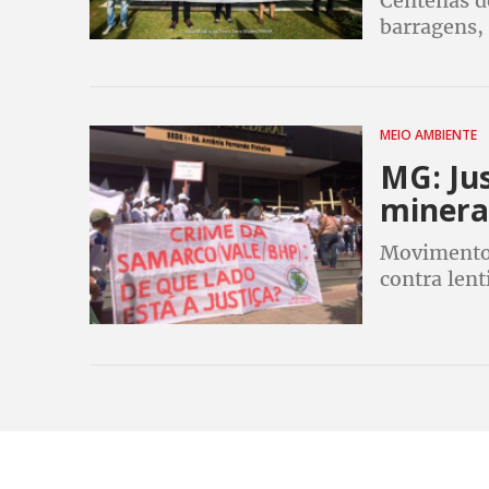
Centenas de
barragens, 
movimentos
Mundial Águ
MEIO AMBIENTE
MG: Jus
minera
Movimento 
contra len