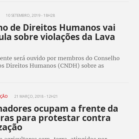
E
10 SETEMBRO, 2019 - 18H28
ho de Direitos Humanos vai
ula sobre violações da Lava
dente será ouvido por membros do Conselho
os Direitos Humanos (CNDH) sobre as
ue teria sofrido durante o processo da
va Jato que o levou à prisão
AÇÃO
21 MARÇO, 2018 - 12H21
hadores ocupam a frente da
ras para protestar contra
ização