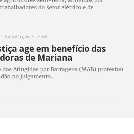
 agricultores sem-terra, atingidos por
trabalhadores do setor elétrico e de
 sociais se deslocaram do Fórum Alternativo
a para participar do ato em frente à estatal
15 AGOSTO, 2017 - 18H26
tiça age em benefício das
doras de Mariana
dos Atingidos por Barragens (MAB) protestou
tidão no julgamento.