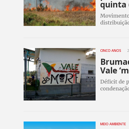
quinta 
Movimento 
distribuiçã
CINCO ANOS
2
Brumad
Vale ‘
Déficit de 
condenação,
contaminad
barragem n
MEIO AMBIENTE