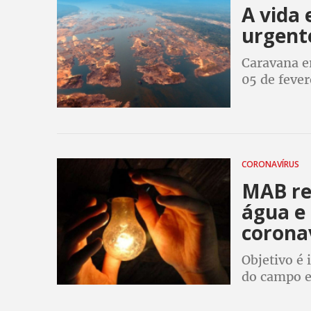
A vida 
urgent
Caravana em
05 de fever
os prejuíz
Tocantins
CORONAVÍRUS
MAB rei
água e 
corona
Objetivo é
do campo e
impactos da