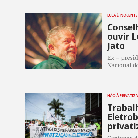
LULA É INOCENT
Consel
ouvir L
Jato
Ex - presi
Nacional d
violações q
Operação La
NÃO À PRIVATIZ
Trabal
Eletrob
privat