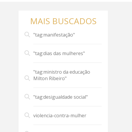
MAIS BUSCADOS
"tag:manifestação"
"tag:dias das mulheres"
"tag:ministro da educação
Milton Ribeiro"
"tag:desigualdade social"
violencia-contra-mulher