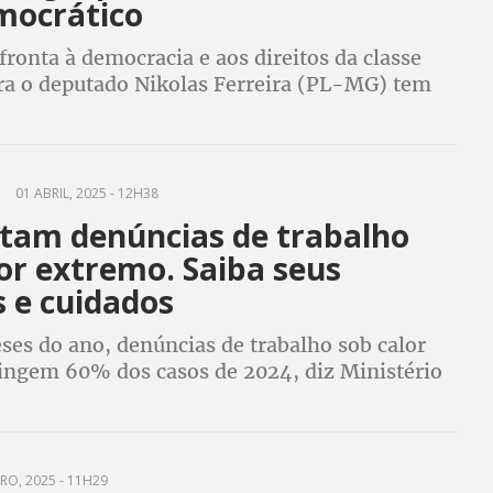
mocrático
ronta à democracia e aos direitos da classe
ra o deputado Nikolas Ferreira (PL-MG) tem
 suas redes sociais a demissão de
res que não sejam de extrema direita
01 ABRIL, 2025 - 12H38
am denúncias de trabalho
or extremo. Saiba seus
s e cuidados
ses do ano, denúncias de trabalho sob calor
ingem 60% dos casos de 2024, diz Ministério
 Trabalho
RO, 2025 - 11H29