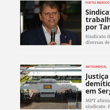
FORTES INDÍCIO
Sindica
trabal
por Tar
Sindicato d
diversas de
Público do
ANTISSINDICAL
Justiç
demiti
em Ser
MPT afirma
sindicato.