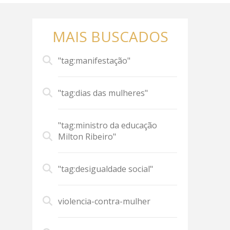
MAIS BUSCADOS
"tag:manifestação"
"tag:dias das mulheres"
"tag:ministro da educação
Milton Ribeiro"
"tag:desigualdade social"
violencia-contra-mulher