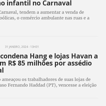
o infantil no Carnaval
Carnaval, tendem a aumentar a venda de
oólicas, o comércio ambulante nas ruas e a
resíduos sólidos, atividades que estão entre as
as de trabalho infantil
8
31 JANEIRO, 2024 - 13H31
 condena Hang e lojas Havan a
m R$ 85 milhões por assédio
al
 ameaçou os trabalhadores de suas lojas de
aso Fernando Haddad (PT), vencesse a eleição
tra Jair Bolsonaro (PL), entre outros crimes