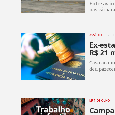
Entre as ir
nas câmara
térmica
ASSÉDIO
20 FE
Ex-esta
R$ 21 m
Caso acont
deu parece
MPT DE OLHO
Campan