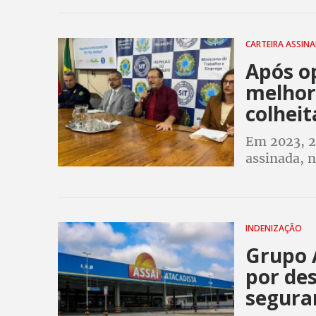
MPT
CARTEIRA ASSIN
Após o
melhor
colheit
Em 2023, 2
assinada, n
safristas 
aumento d
INDENIZAÇÃO
Grupo 
por de
segura