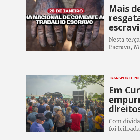
Mais d
resgat
escrav
Nesta terç
Escravo, M
feitas pelo
instituiçõe
TRANSPORTE PÚ
Em Cur
empurr
direito
Com dívidas
foi leiloa
sucessoras 