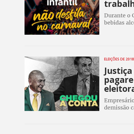
trabalh
Durante o 
bebidas alc
catação de 
piores form
ELEIÇÕES DE 201
Justiça
pagare
eleitor
Empresário
demissão c
de 2018 con
eleitorais