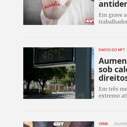
antide
Em grave af
trabalhado
incitado em
trabalhado
DADOS DO MPT
Aument
sob cal
direito
Em três me
extremo at
Público do
CRIME
28 JANEI