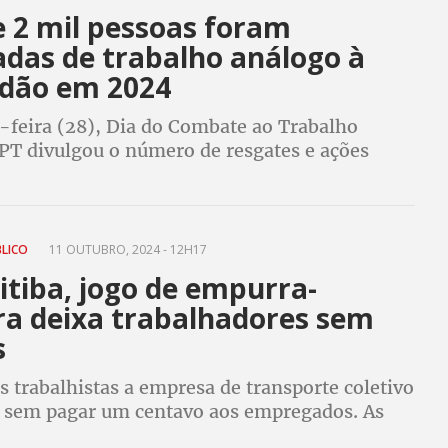
e 2 mil pessoas foram
adas de trabalho análogo à
idão em 2024
a-feira (28), Dia do Combate ao Trabalho
PT divulgou o número de resgates e ações
 órgão em parceria com outras cinco
s. Lista suja traz um prefeito e cinco vereadores
BLICO
11 OUTUBRO, 2024 - 12H17
itiba, jogo de empurra-
a deixa trabalhadores sem
s
 trabalhistas a empresa de transporte coletivo
da sem pagar um centavo aos empregados. As
não admitem a dívida e o Sindicato aciona o