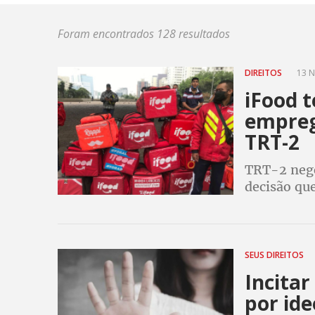
Foram encontrados 128 resultados
DIREITOS
13 N
iFood 
empreg
TRT-2
TRT-2 nego
decisão qu
SEUS DIREITOS
Incita
por ide