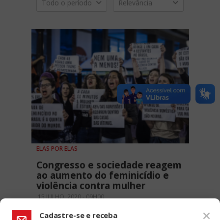
Todo o período
Relevância
ELAS POR ELAS
Congresso e sociedade reagem
ao aumento do feminicídio e
violência contra mulher
15 JULHO, 2020 - 09H00
Cadastre-se e receba