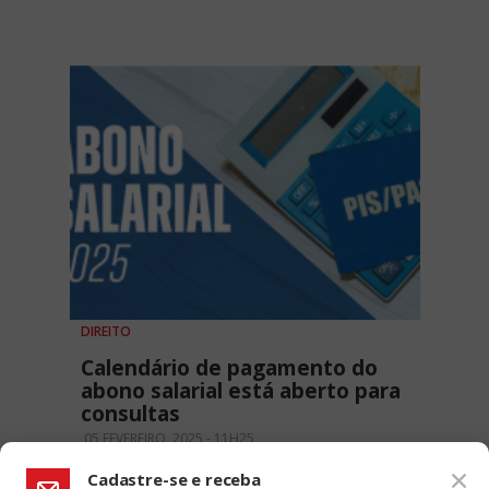
DIREITO
Calendário de pagamento do
abono salarial está aberto para
consultas
05 FEVEREIRO, 2025 - 11H25
Cadastre-se e receba