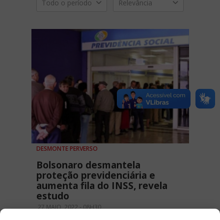
Todo o período
Relevância
DESMONTE PERVERSO
Bolsonaro desmantela
proteção previdenciária e
aumenta fila do INSS, revela
estudo
27 MAIO, 2022 - 08H30