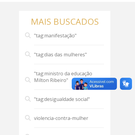
MAIS BUSCADOS
"tag:manifestação"
"tag:dias das mulheres"
"tag:ministro da educação
Milton Ribeiro"
"tag:desigualdade social"
violencia-contra-mulher