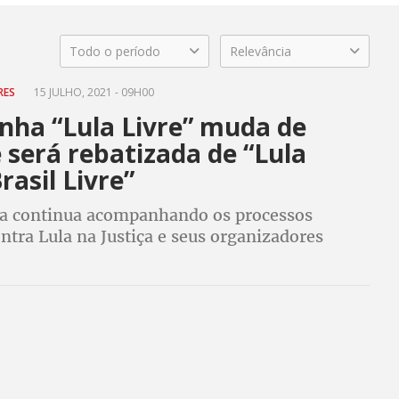
Todo o período
Relevância
VRES
15 JULHO, 2021 - 09H00
ha “Lula Livre” muda de
 será rebatizada de “Lula
Brasil Livre”
 continua acompanhando os processos
tra Lula na Justiça e seus organizadores
 "em estado de alerta" para garantir seus
íticos