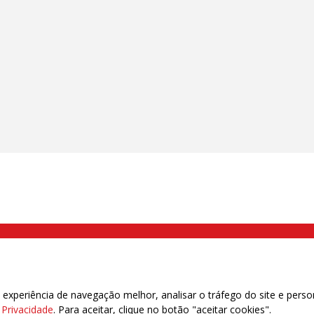
000 Brás, São Paulo/SP | Telefone (11) 2108 9200 - Fax (11) 2108 9310
xperiência de navegação melhor, analisar o tráfego do site e perso
e Privacidade
. Para aceitar, clique no botão "aceitar cookies".