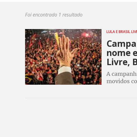
Foi encontrado 1 resultado
LULA E BRASIL LI
Campan
nome e
Livre, 
A campanha
movidos con
continuarão
direitos pol