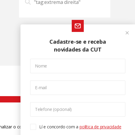
"tag:extrema direita"
Cadastre-se e receba
novidades da CUT
Nome
E-mail
Telefone (opcional)
nalizar o conteúdo. Para saber mais
Lí e concordo com a
política de privacidade