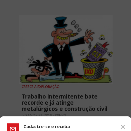
CRESCE A EXPLORAÇÃO
Trabalho intermitente bate
recorde e já atinge
metalúrgicos e construção civil
20 AGOSTO, 2019 - 08H30
Cadastre-se e receba