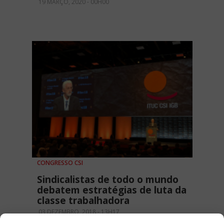
19 MARÇO, 2020 - 00H00
CONGRESSO CSI
Sindicalistas de todo o mundo
debatem estratégias de luta da
classe trabalhadora
03 DEZEMBRO, 2018 - 13H17