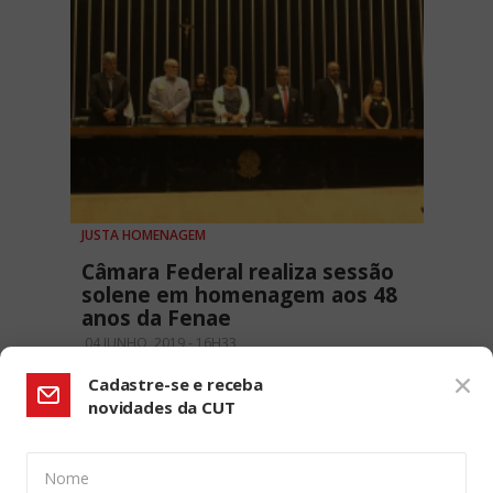
JUSTA HOMENAGEM
Câmara Federal realiza sessão
solene em homenagem aos 48
anos da Fenae
04 JUNHO, 2019 - 16H33
Cadastre-se e receba
novidades da CUT
Nome