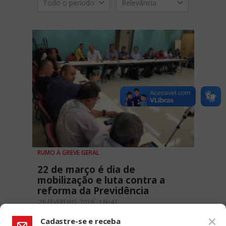
Todo o período
Relevância
RUMO À GREVE GERAL
22 de março é dia de
mobilização e luta contra a
reforma da Previdência
26 FEVEREIRO, 2019 - 18H47
Cadastre-se e receba