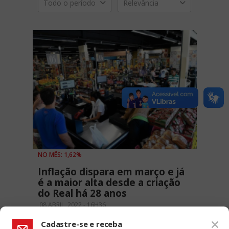
Todo o período
Relevância
NO MÊS: 1,62%
Inflação dispara em março e já
é a maior alta desde a criação
do Real há 28 anos
08 ABRIL, 2022 - 16H36
Cadastre-se e receba