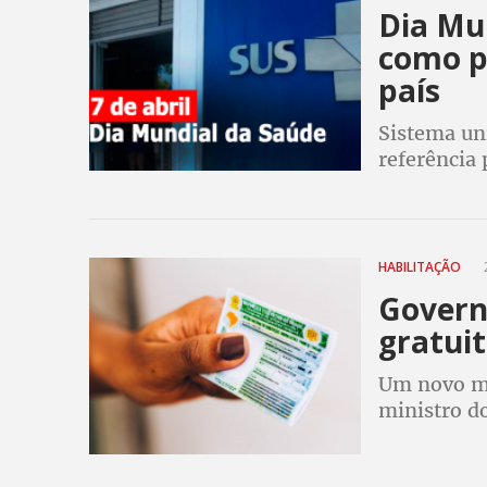
Dia Mu
como pr
país
Sistema uni
referência
Conferênci
HABILITAÇÃO
Govern
gratui
Um novo me
ministro d