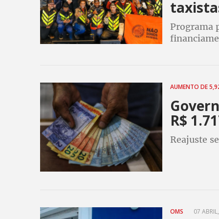
taxista
Programa p
financiame
aplicativo 
econômico 
AUMENTO DE 5,
Govern
R$ 1.7
Reajuste se
OMS
07 ABRIL,