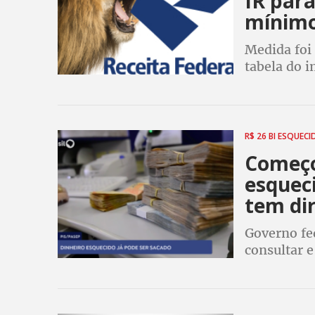
IR para
mínim
Medida foi
tabela do 
mínimo
R$ 26 BI ESQUEC
Começo
esqueci
tem dir
Governo fe
consultar e
trabalhou e