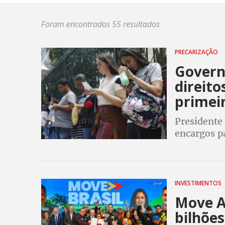
Foram encontrados 55 resultados
PRECARIZAÇÃO
Governo
direito
primei
Presidente
encargos pa
Governo ap
afronta à C
INVESTIMENTOS
Move Ap
bilhões