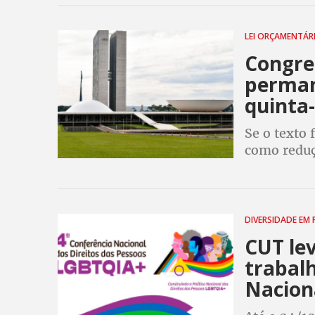
LEI ORÇAMENTÁR
Congre
perman
quinta-
Se o texto 
como reduç
indetermin
determina 
DIVERSIDADE EM
CUT lev
trabalh
Nacion