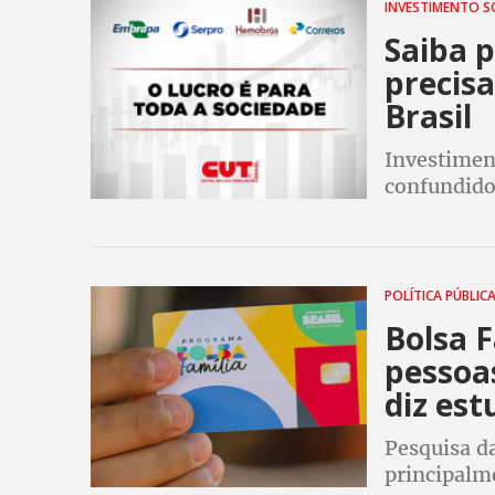
INVESTIMENTO S
Saiba 
precisa
Brasil
Investimen
confundidos
serem indu
como um t
POLÍTICA PÚBLIC
Bolsa 
pessoa
diz est
Pesquisa d
principalm