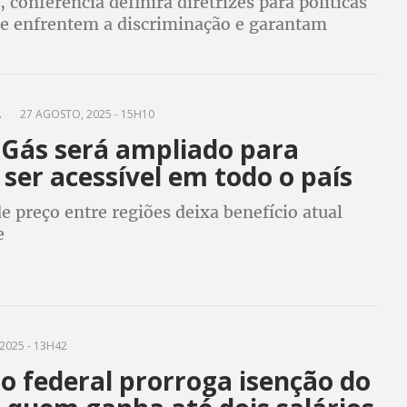
, conferência definirá diretrizes para políticas
ue enfrentem a discriminação e garantam
 população LGBTQIA+
A
27 AGOSTO, 2025 - 15H10
 Gás será ampliado para
 ser acessível em todo o país
e preço entre regiões deixa benefício atual
e
 2025 - 13H42
o federal prorroga isenção do