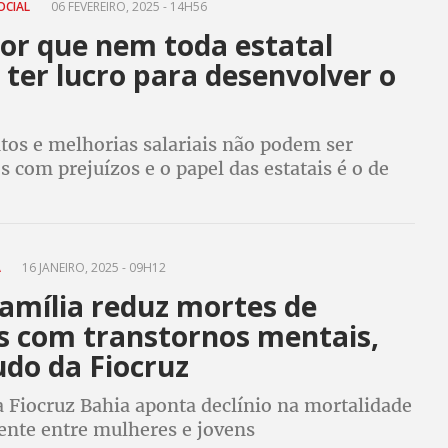
OCIAL
06 FEVEREIRO, 2025 - 14H56
por que nem toda estatal
 ter lucro para desenvolver o
tos e melhorias salariais não podem ser
 com prejuízos e o papel das estatais é o de
toras do crescimento, gerando lucro ao país
odo, afirmam economistas
A
16 JANEIRO, 2025 - 09H12
Família reduz mortes de
s com transtornos mentais,
udo da Fiocruz
a Fiocruz Bahia aponta declínio na mortalidade
ente entre mulheres e jovens