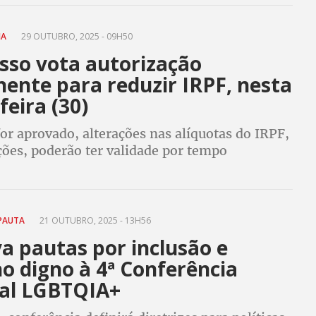
IA
29 OUTUBRO, 2025 - 09H50
sso vota autorização
ente para reduzir IRPF, nesta
feira (30)
for aprovado, alterações nas alíquotas do IRPF,
ões, poderão ter validade por tempo
ado e não mais apenas por cinco anos, como
hoje a LDO
 PAUTA
21 OUTUBRO, 2025 - 13H56
a pautas por inclusão e
o digno à 4ª Conferência
al LGBTQIA+