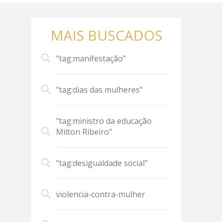
MAIS BUSCADOS
"tag:manifestação"
"tag:dias das mulheres"
"tag:ministro da educação
Milton Ribeiro"
"tag:desigualdade social"
violencia-contra-mulher