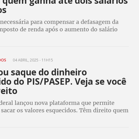
 quem ganha até dois salários
os
 necessária para compensar a defasagem da
imposto de renda após o aumento do salário
IDOS
04 ABRIL, 2025 - 11H15
u saque do dinheiro
do do PIS/PASEP. Veja se você
eito
deral lançou nova plataforma que permite
 sacar os valores esquecidos. Têm direito quem
ntre 1971 e 1988 e seus herdeiros