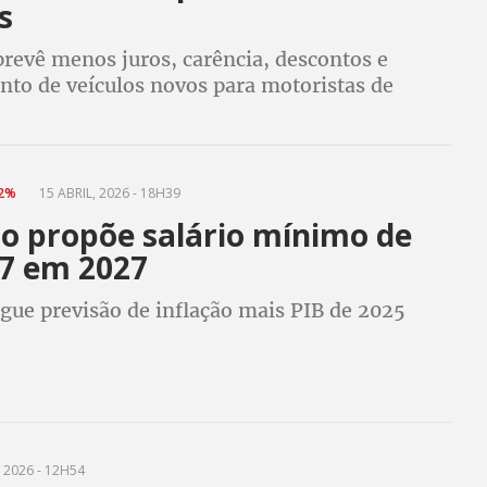
s
revê menos juros, carência, descontos e
nto de veículos novos para motoristas de
e taxistas; CUT destaca impacto social e
da medida, assinada nesta terça (19)
92%
15 ABRIL, 2026 - 18H39
o propõe salário mínimo de
17 em 2027
gue previsão de inflação mais PIB de 2025
 2026 - 12H54