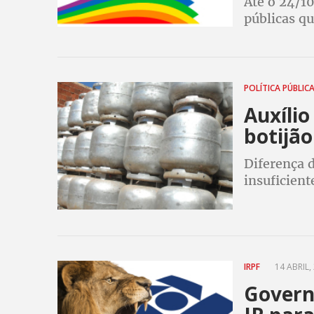
Até o 24/10
públicas q
direitos à
POLÍTICA PÚBLIC
Auxílio
botijão
Diferença d
insuficient
IRPF
14 ABRIL,
Govern