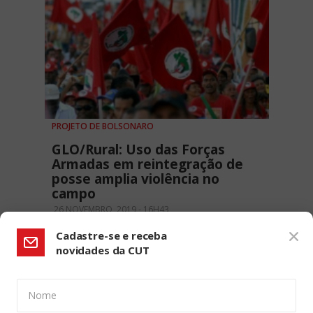
PROJETO DE BOLSONARO
GLO/Rural: Uso das Forças
Armadas em reintegração de
posse amplia violência no
campo
26 NOVEMBRO, 2019 - 16H43
Cadastre-se e receba
novidades da CUT
Nome