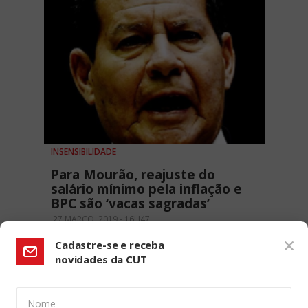
INSENSIBILIDADE
Para Mourão, reajuste do
salário mínimo pela inflação e
BPC são ‘vacas sagradas’
27 MARÇO, 2019 - 16H47
Cadastre-se e receba
novidades da CUT
Nome