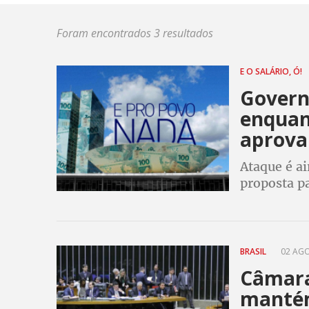
Foram encontrados 3 resultados
E O SALÁRIO, Ó!
Govern
enquant
aprova
Ataque é a
proposta pa
salário mí
BRASIL
02 AGO
Câmara
mantém