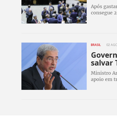
Após gasta
consegue 2
BRASIL
02 AGO
Govern
salvar
Ministro A
apoio em t