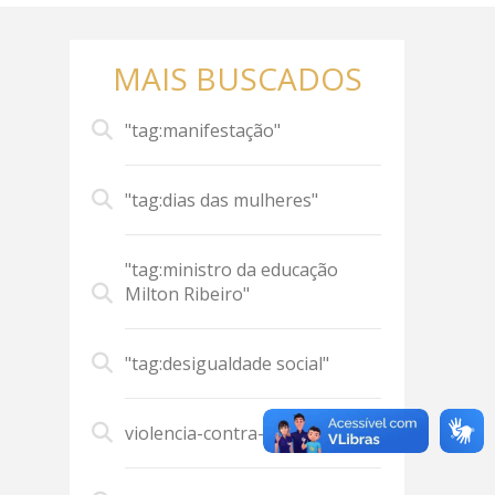
MAIS BUSCADOS
"tag:manifestação"
"tag:dias das mulheres"
"tag:ministro da educação
Milton Ribeiro"
"tag:desigualdade social"
violencia-contra-mulher