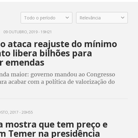
Todo o período
Relevância
09 OUTUBRO, 2019 - 19H21
o ataca reajuste do mínimo
o libera bilhões para
r emendas
inda maior: governo mandou ao Congresso
ra acabar com a política de valorização do
nimo, criada pela CUT durante o governo Lula
STO, 2017 - 20H55
 mostra que tem preço e
 Temer na presidência