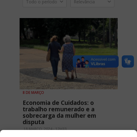
Todo o período
Relevância
8 DE MARÇO
Economia de Cuidados: o
trabalho remunerado e a
sobrecarga da mulher em
disputa
18 MARÇO, 2024 - 12H33