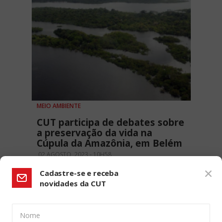
MEIO AMBIENTE
CUT participa de debates sobre
a preservação da vida na
Cúpula da Amazônia, em Belém
02 AGOSTO, 2023 - 10H58
Cadastre-se e receba
novidades da CUT
Nome