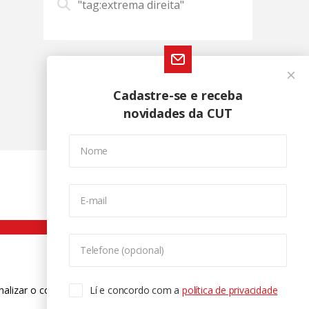
"tag:extrema direita"
Cadastre-se e receba
novidades da CUT
Nome
E-mail
Telefone (opcional)
nalizar o conteúdo. Para saber mais
Lí e concordo com a
política de privacidade