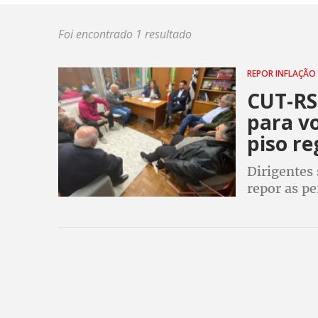
Foi encontrado 1 resultado
REPOR INFLAÇÃO
CUT-RS
para vo
piso re
Dirigentes 
repor as p
Leite (PSD