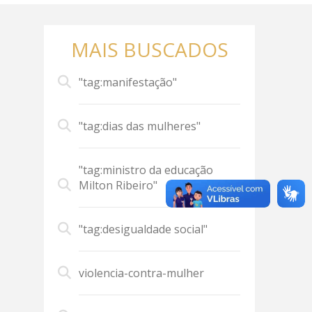
MAIS BUSCADOS
"tag:manifestação"
"tag:dias das mulheres"
"tag:ministro da educação
Milton Ribeiro"
"tag:desigualdade social"
violencia-contra-mulher