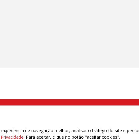
000 Brás, São Paulo/SP | Telefone (11) 2108 9200 - Fax (11) 2108 9310
xperiência de navegação melhor, analisar o tráfego do site e perso
e Privacidade
. Para aceitar, clique no botão "aceitar cookies".