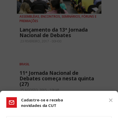
ASSEMBLÉIAS, ENCONTROS, SEMINÁRIOS, FÓRUNS E
PREMIAÇÕES
Lançamento da 13ª Jornada
Nacional de Debates
23 FEVEREIRO, 2017 - 00H00
BRASIL
11ª Jornada Nacional de
Debates começa nesta quinta
(27)
25 AGOSTO, 2015 - 10H48
Cadastre-se e receba
novidades da CUT