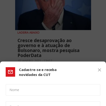
LADEIRA ABAIXO
Cresce desaprovação ao
governo e à atuação de
Bolsonaro, mostra pesquisa
PoderData
07 JANEIRO, 2021 - 13H17
Cadastre-se e receba
novidades da CUT
Nome