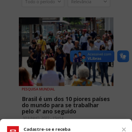
Todo o período
Relevância
PESQUISA MUNDIAL
Brasil é um dos 10 piores países
do mundo para se trabalhar
pelo 4º ano seguido
30 JUNHO, 2022 - 15H14
Cadastre-se e receba