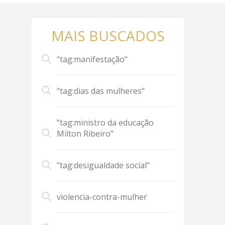
MAIS BUSCADOS
"tag:manifestação"
"tag:dias das mulheres"
"tag:ministro da educação
Milton Ribeiro"
"tag:desigualdade social"
violencia-contra-mulher