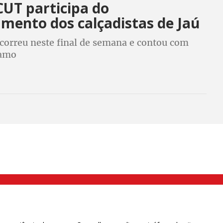
UT participa do
mento dos calçadistas de Jaú
ocorreu neste final de semana e contou com
Ramo
000 Brás, São Paulo/SP | Telefone (11) 2108 9200 - Fax (11) 2108 9310