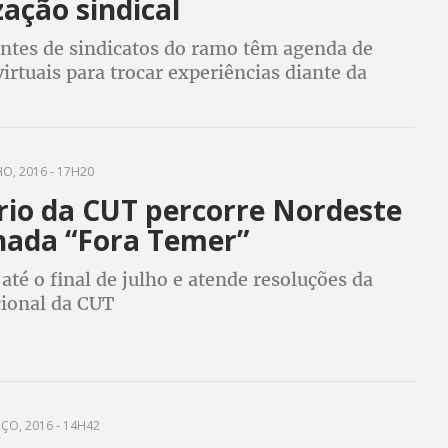
ação sindical
ntes de sindicatos do ramo têm agenda de
irtuais para trocar experiências diante da
 propor ações para se preparar para as
ções no mundo do trabalho
O, 2016 - 17H20
rio da CUT percorre Nordeste
nada “Fora Temer”
até o final de julho e atende resoluções da
cional da CUT
ÇO, 2016 - 14H42