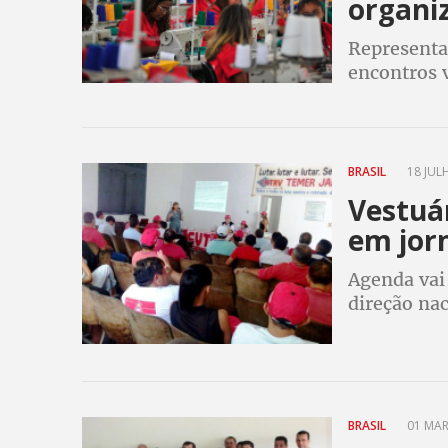
organiz
Representa
encontros v
pandemia e
transforma
BRASIL
18 JULH
Vestuá
em jor
Agenda vai 
direção na
BRASIL
01 MAR