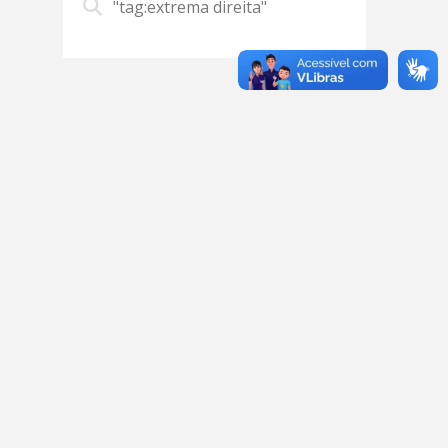
"tag:extrema direita"