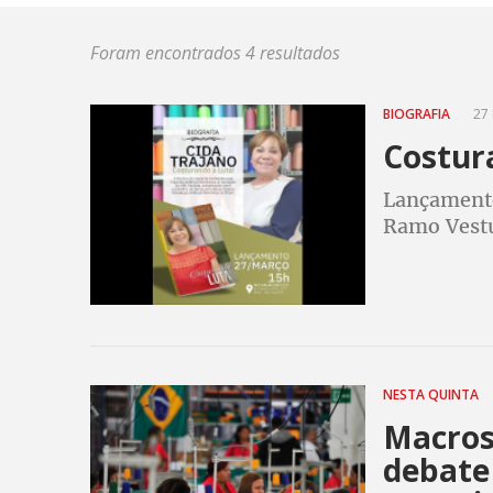
Foram encontrados 4 resultados
BIOGRAFIA
27 
Costur
Lançamento 
Ramo Vestuá
NESTA QUINTA
Macros
debate