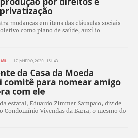
produção por direitos e
privatização
tra mudanças em itens das cláusulas sociais
oletivo como plano de saúde, auxílio
 e seguro de vida e também contra a
o da estatal
0 MIL
17 JANEIRO, 2020 - 15H43
ente da Casa da Moeda
ui comitê para nomear amigo
ra com ele
 da estatal, Eduardo Zimmer Sampaio, divide
o Condomínio Vivendas da Barra, o mesmo do
Jair Bolsonaro, com o diretor da estatal, Saudir
erti, diz a Folha de São Paulo