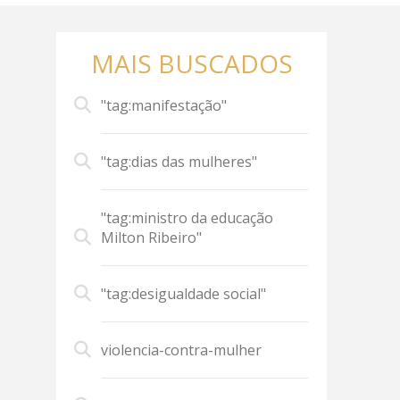
MAIS BUSCADOS
"tag:manifestação"
"tag:dias das mulheres"
"tag:ministro da educação
Milton Ribeiro"
"tag:desigualdade social"
violencia-contra-mulher