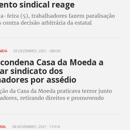
nto sindical reage
a-feira (5), trabalhadores fazem paralisação
 contra decisão arbitrária da estatal
NIDA
03 DEZEMBRO, 2021 - 08H30
a condena Casa da Moeda a
ar sindicato dos
hadores por assédio
ção da Casa da Moeda praticava terror junto
hadores, retirando direitos e promovendo
es. Para Sindicato dos Moedeiros, condenação
e para evitar novos conflitos
RIAL
08 NOVEMBRO, 2021 - 11H16