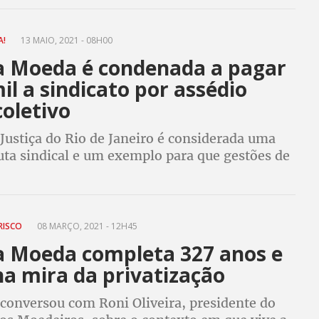
ociais
A!
13 MAIO, 2021 - 08H00
a Moeda é condenada a pagar
il a sindicato por assédio
oletivo
Justiça do Rio de Janeiro é considerada uma
luta sindical e um exemplo para que gestões de
úblicas não pratiquem perseguição contra
res
 RISCO
08 MARÇO, 2021 - 12H45
a Moeda completa 327 anos e
na mira da privatização
 conversou com Roni Oliveira, presidente do