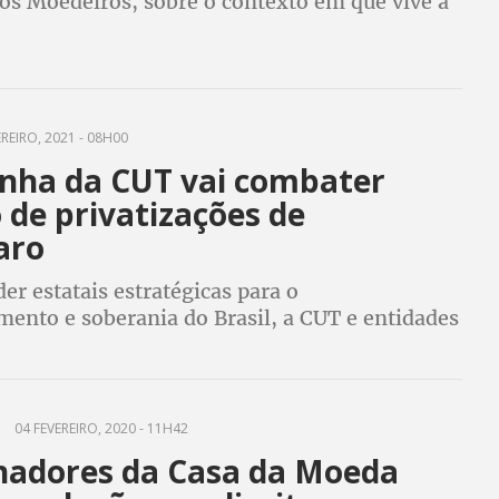
dos Moedeiros, sobre o contexto em que vive a
seus trabalhadores
REIRO, 2021 - 08H00
ha da CUT vai combater
 de privatizações de
aro
er estatais estratégicas para o
mento e soberania do Brasil, a CUT e entidades
a nova guerra na mídia contra o governo
com campanhas nas redes sociais, em rádio e
04 FEVEREIRO, 2020 - 11H42
hadores da Casa da Moeda