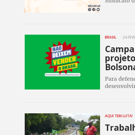
Sindicato 
empresa e 
BRASIL
24 FEVE
Campan
projeto
Bolson
Para defend
desenvolvi
iniciam um
Bolsonaro 
TV´s
AQUI TEM LUTA!
Trabal