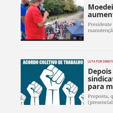
Moedei
aumento
Presidente 
manutenção
alertou: “I
risco todas
LUTA POR DIREI
Depois 
sindic
para m
Proposta, 
(presencial
em home off