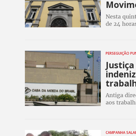
Movime
Nesta quint
de 24 horas
PERSEGUIÇÃO PU
Justiç
indeniz
trabal
Antiga dire
aos trabal
perseguiçõ
é important
CAMPANHA SALA