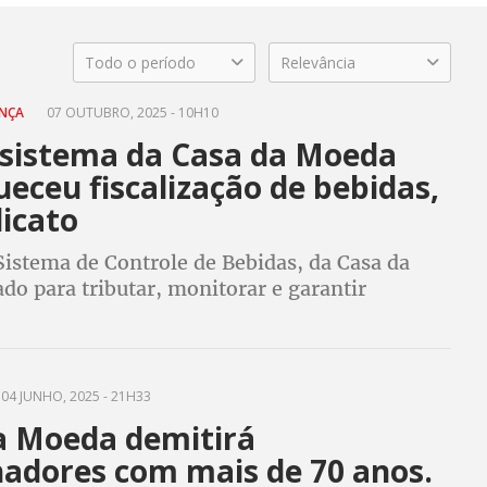
Todo o período
Relevância
ANÇA
07 OUTUBRO, 2025 - 10H10
 sistema da Casa da Moeda
eceu fiscalização de bebidas,
dicato
Sistema de Controle de Bebidas, da Casa da
do para tributar, monitorar e garantir
as bebidas, foi paralisado no governo Temer.
quer retorno imediato por segurança
04 JUNHO, 2025 - 21H33
a Moeda demitirá
hadores com mais de 70 anos.