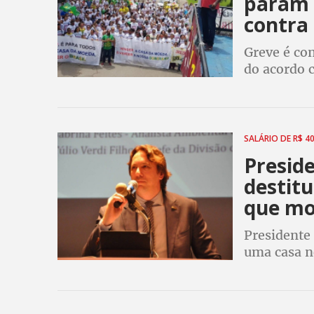
param 
contra 
Greve é con
do acordo c
transporte
privatizaçã
SALÁRIO DE R$ 4
Presid
destit
que mo
Presidente
uma casa n
presidente 
Luiz Filimb