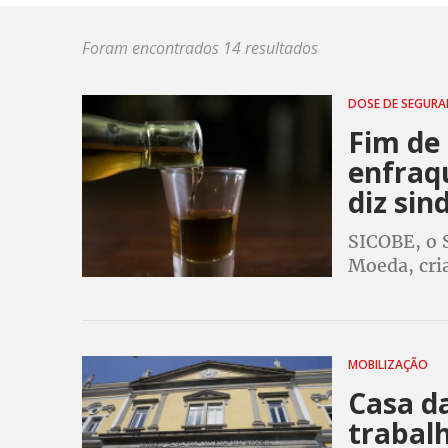
Foram encontrados 14 resultados
DOSE DE SEGUR
Fim de
enfraqu
diz sin
SICOBE, o 
Moeda, cria
qualidade d
Sindicato 
MOBILIZAÇÃO
Casa d
trabal