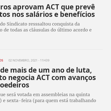
ros aprovam ACT que prevê
s nos salários e benefícios
do Sindicato resssaltou conquista da
 de todas as cláusulas do último acordo e
r à dissídio no atual cenário seria colocar em
 essas cláusulas em 2022”
TOS
02 NOVEMBRO, 2021 - 11H39
de mais de um ano de luta,
ato negocia ACT com avanços
oedeiros
que será votada em assembleias na quinta
) e sexta-feira (para quem está trabalhando
ice), prevê reajustes de salário e das