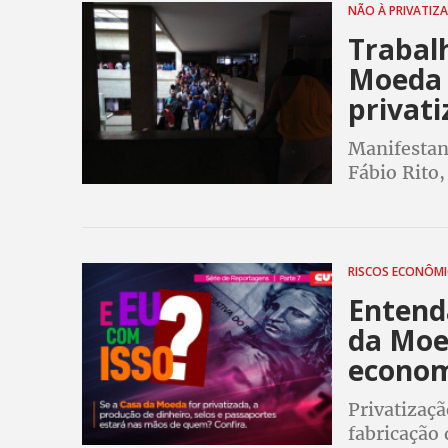
NÃO À PRIVATIZ
Trabal
Moeda 
privat
Manifestan
Fábio Rito,
tem efetuad
RISCOS ECONÔM
Entend
da Moe
econom
Privatizaç
fabricação 