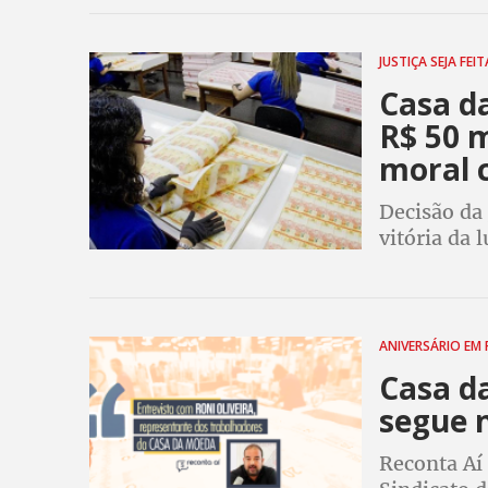
cláusulas s
JUSTIÇA SEJA FEIT
Casa d
R$ 50 m
moral c
Decisão da 
vitória da 
empresas p
trabalhado
ANIVERSÁRIO EM
Casa d
segue 
Reconta Aí