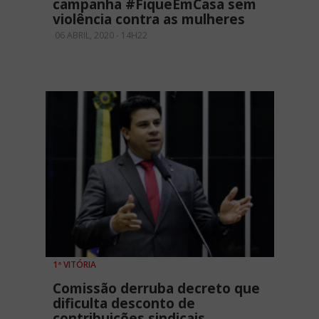
campanha #FiqueEmCasa sem
violência contra as mulheres
06 ABRIL, 2020 - 14H22
1ª VITÓRIA
Comissão derruba decreto que
dificulta desconto de
contribuições sindicais