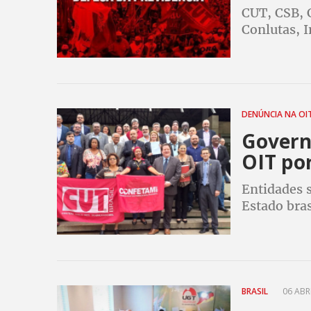
CUT, CSB, 
Conlutas, 
contrária a
desmonte o
DENÚNCIA NA OI
Govern
OIT por
Entidades 
Estado bra
Convenção 1
coletiva no
BRASIL
06 ABRI