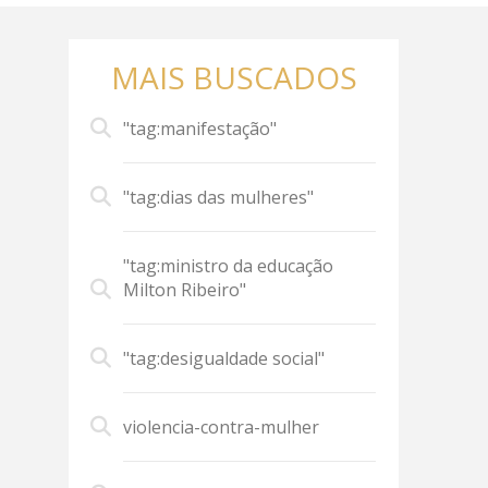
MAIS BUSCADOS
"tag:manifestação"
"tag:dias das mulheres"
"tag:ministro da educação
Milton Ribeiro"
"tag:desigualdade social"
violencia-contra-mulher