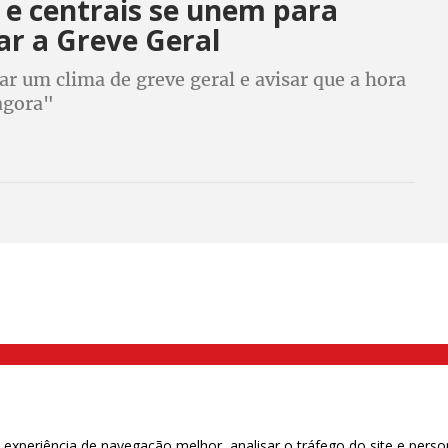
 e centrais se unem para
ar a Greve Geral
r um clima de greve geral e avisar que a hora
agora"
000 Brás, São Paulo/SP | Telefone (11) 2108 9200 - Fax (11) 2108 9310
xperiência de navegação melhor, analisar o tráfego do site e perso