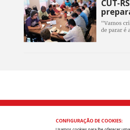
CUT-RS
prepar
"Vamos cria
de parar é 
Rua Caetano Pinto nº 575 CEP 03041-
CONFIGURAÇÃO DE COOKIES:
Usamos cookies para lhe oferecer uma e