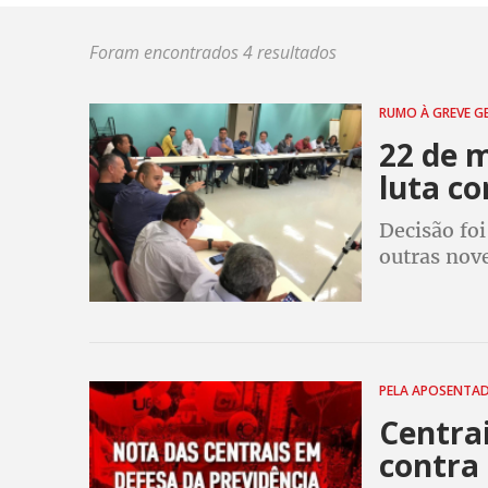
Foram encontrados 4 resultados
RUMO À GREVE G
22 de m
luta co
Decisão fo
outras nove
sindicatos
Bolsonaro 
trabalhado
PELA APOSENTA
Centra
contra