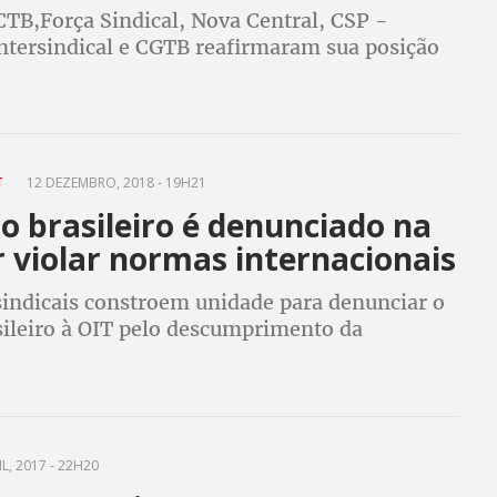
CTB,Força Sindical, Nova Central, CSP -
Intersindical e CGTB reafirmaram sua posição
 qualquer proposta de reforma que fragilize,
u reduza o papel da previdência pública
T
12 DEZEMBRO, 2018 - 19H21
o brasileiro é denunciado na
 violar normas internacionais
sindicais constroem unidade para denunciar o
sileiro à OIT pelo descumprimento da
51, que garante o direito à negociação
 serviço público
L, 2017 - 22H20