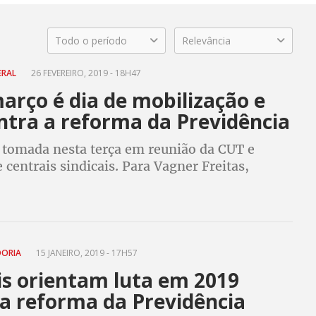
Todo o período
Relevância
ERAL
26 FEVEREIRO, 2019 - 18H47
arço é dia de mobilização e
ntra a reforma da Previdência
i tomada nesta terça em reunião da CUT e
 centrais sindicais. Para Vagner Freitas,
 têm de derrubar o discurso do governo
e mostrar que reforma é ruim para o
r
DORIA
15 JANEIRO, 2019 - 17H57
is orientam luta em 2019
 a reforma da Previdência