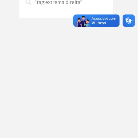
"tag:extrema direita"